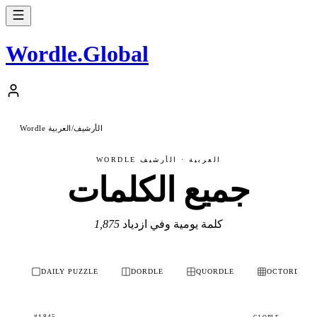
Wordle
.
Global
الأرشيف
Wordle العربية
/
WORDLE العربية · الأرشيف
جميع الكلمات
كلمة يومية وفي ازدياد
1,875
DAILY PUZZLE
DORDLE
QUORDLE
OCTORDLE
#1845