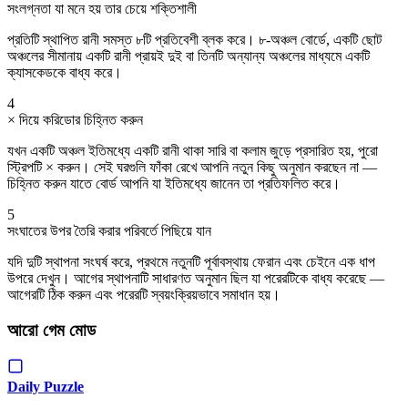
সংলগ্নতা যা মনে হয় তার চেয়ে শক্তিশালী
প্রতিটি স্থাপিত রানী সমস্ত ৮টি প্রতিবেশী ব্লক করে। ৮-অঞ্চল বোর্ডে, একটি ছোট
অঞ্চলের সীমানায় একটি রানী প্রায়ই দুই বা তিনটি অন্যান্য অঞ্চলের মাধ্যমে একটি
ক্যাসকেডকে বাধ্য করে।
4
× দিয়ে করিডোর চিহ্নিত করুন
যখন একটি অঞ্চল ইতিমধ্যে একটি রানী থাকা সারি বা কলাম জুড়ে প্রসারিত হয়, পুরো
স্ট্রিপটি × করুন। সেই ঘরগুলি ফাঁকা রেখে আপনি নতুন কিছু অনুমান করছেন না —
চিহ্নিত করুন যাতে বোর্ড আপনি যা ইতিমধ্যে জানেন তা প্রতিফলিত করে।
5
সংঘাতের উপর তৈরি করার পরিবর্তে পিছিয়ে যান
যদি দুটি স্থাপনা সংঘর্ষ করে, প্রথমে নতুনটি পূর্বাবস্থায় ফেরান এবং চেইনে এক ধাপ
উপরে দেখুন। আগের স্থাপনাটি সাধারণত অনুমান ছিল যা পরেরটিকে বাধ্য করেছে —
আগেরটি ঠিক করুন এবং পরেরটি স্বয়ংক্রিয়ভাবে সমাধান হয়।
আরো গেম মোড
Daily Puzzle