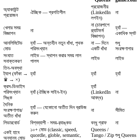
প্রয়োজনীয়
অ্যাকাউন্ট
ঐচ্ছিক — প্রগতিশীল
(LinkedIn
না
প্রয়োজন
লগইন)
না (চারপাশে
খেলার সময়
হ্যাঁ —
না
প্ল্যাটফর্ম
বিজ্ঞাপন
একাধিক স্লট
বিজ্ঞাপন)
আনলিমিটেড
হ্যাঁ — অন্তহীন নতুন ধাঁধা, পৃথক
না — দিনে
শুধু
মোড
পরিসংখ্যান
একটি ধাঁধা
সংরক্ষণাগার
সংঘাত
লাইভ — স্থাপন করার সময় লাল
লাইভ
লাইভ
সনাক্তকরণ
পালস
তিন-অবস্থা
ট্যাপ (ফাঁকা →
হ্যাঁ
হ্যাঁ
হ্যাঁ
♛ → ×)
ক্রস-ডিভাইস
হ্যাঁ
পরিসংখ্যান
হ্যাঁ (ঐচ্ছিক সাইন-ইন)
(LinkedIn
না
সিঙ্ক
আবদ্ধ)
দৈনিক
হ্যাঁ — যেকোনো অতীত দিন ব্রাউজ
সংরক্ষণাগার/
না
সীমিত
করুন
অতীত ধাঁধা
লিডারবোর্ড
বিশ্বব্যাপী · সময়-র‍্যাঙ্কড
বন্ধু গ্রাফ
না
১০+ মোড (classic, speed,
Queens /
একই হাবে
quordle, globle, semantic,
Tango / Zip
শুধু Queens
অন্যান্য মোড