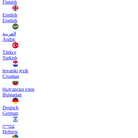
Finnish
English
English
العربية
Arabic
Türkçe
Turkish
hrvatski jezik
Croatian
български език
Bulgarian
Deutsch
German
עברית
Hebrew