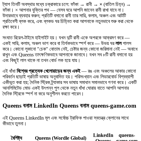
ট্যাপ তিনটি অবস্থার মধ্যে চক্রাকারে চলে: ফাঁকা → রানী →
×
(বাতিল চিহ্ন) →
ফাঁকা। × আপনার যুক্তির পথ — যেসব ঘরে আপনি জানেন রানী রাখা যাবে না।
উদারভাবে ব্যবহার করুন; প্রতিটি বসানো রানী তার সারি, কলাম, অঞ্চল এবং আটটি
প্রতিবেশী ব্লক করে, এবং ব্লকড ঘর চিহ্নিত করা আপনাকে নতুনভাবে শুরু করা থেকে
রক্ষা করে।
সংঘাত রিয়েল-টাইমে হাইলাইট হয়। যখন দুটি রানী একে অপরকে আক্রমণ করে —
একই সারি, কলাম, অঞ্চল ভাগ করে বা তির্যকভাবে স্পর্শ করে — উভয় ঘর
লাল
পালস
করে। কোনো লুকানো "চেক" বোতাম নেই, চেষ্টার জন্য কোনো জরিমানা নেই — অবাধে
রাখুন এবং Queens তাৎক্ষণিকভাবে আপনাকে জানাবে। যখন সব ৮টি রানী বসানো হয়
এবং কিছুই লাল থাকে না তখন বোর্ড লক হয়ে যায়।
এই ধাঁধা
বিশ্বের প্রত্যেক খেলোয়াড়ের জন্য একই
— রঙ এবং অঞ্চলের আকার কোনো
পরিবর্তন ছাড়াই প্রতিটি ভাষায় অনুবাদিত হয়। পরিসংখ্যান এবং লিডারবোর্ড বিশ্বব্যাপী
একীভূত করা হয়; দৈনিক স্ট্রিক ট্র্যাকার সব ভাষায় সমাধান সমানভাবে গণনা করে। একটি
আনলিমিটেড মোড একই উৎপন্ন পুল থেকে নতুন ধাঁধা ঘোরায় যাতে আপনি আপনার
দৈনিক স্ট্রিকে স্পর্শ না করে অনুশীলন করতে পারেন।
Queens বনাম LinkedIn Queens বনাম queens-game.com
এই Queens LinkedIn মূল এবং সর্বোচ্চ ট্রাফিক পাওয়া স্বতন্ত্র ক্লোনের সাথে
কীভাবে তুলনা।
LinkedIn
queens-
বৈশিষ্ট্য
Queens (Wordle Global)
Queens
game.com