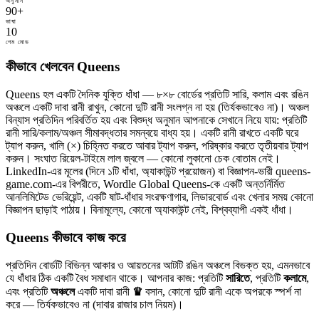
অনুমান
90+
ভাষা
10
গেম মোড
কীভাবে খেলবেন Queens
Queens হল একটি দৈনিক যুক্তি ধাঁধা — ৮×৮ বোর্ডের প্রতিটি সারি, কলাম এবং রঙিন
অঞ্চলে একটি দাবা রানী রাখুন, কোনো দুটি রানী সংলগ্ন না হয় (তির্যকভাবেও না)। অঞ্চল
বিন্যাস প্রতিদিন পরিবর্তিত হয় এবং বিশুদ্ধ অনুমান আপনাকে সেখানে নিয়ে যায়: প্রতিটি
রানী সারি/কলাম/অঞ্চল সীমাবদ্ধতার সমন্বয়ে বাধ্য হয়। একটি রানী রাখতে একটি ঘরে
ট্যাপ করুন, খালি (×) চিহ্নিত করতে আবার ট্যাপ করুন, পরিষ্কার করতে তৃতীয়বার ট্যাপ
করুন। সংঘাত রিয়েল-টাইমে লাল জ্বলে — কোনো লুকানো চেক বোতাম নেই।
LinkedIn-এর মূলের (দিনে ১টি ধাঁধা, অ্যাকাউন্ট প্রয়োজন) বা বিজ্ঞাপন-ভারী queens-
game.com-এর বিপরীতে, Wordle Global Queens-কে একটি অন্তর্নির্মিত
আনলিমিটেড ভেরিয়েন্ট, একটি ষাট-ধাঁধার সংরক্ষণাগার, লিডারবোর্ড এবং খেলার সময় কোনো
বিজ্ঞাপন ছাড়াই পাঠায়। বিনামূল্যে, কোনো অ্যাকাউন্ট নেই, বিশ্বব্যাপী একই ধাঁধা।
Queens কীভাবে কাজ করে
প্রতিদিন বোর্ডটি বিভিন্ন আকার ও আয়তনের আটটি রঙিন অঞ্চলে বিভক্ত হয়, এমনভাবে
যে ধাঁধার ঠিক একটি বৈধ সমাধান থাকে। আপনার কাজ: প্রতিটি
সারিতে
, প্রতিটি
কলামে
,
এবং প্রতিটি
অঞ্চলে
একটি দাবা রানী
♛
বসান, কোনো দুটি রানী একে অপরকে স্পর্শ না
করে — তির্যকভাবেও না (দাবার রাজার চাল নিয়ম)।