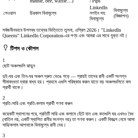
mathle, bee, waffle…)
/ Pips
LinkedIn
বিনামূল্যে
পেওয়াল
চিরকাল বিনামূল্যে
লগইন সহ
(বিজ্ঞাপন)
বিনামূল্যে
সর্বজনীনভাবে উপলব্ধ তথ্যের ভিত্তিতে তুলনা, এপ্রিল 2026। "LinkedIn
Queens" LinkedIn Corporation-এর পণ্য এবং আমরা এর সাথে যুক্ত নই।
টিপস ও কৌশল
1
ছোট অঞ্চলগুলি ঝাড়ুন
দুই-ঘর এবং তিন-ঘর অঞ্চল দ্রুত ভেঙে পড়ে — প্রায়ই তাদের রানী একটি সংলগ্ন
সীমাবদ্ধতা দ্বারা বাধ্য হয়। প্রথমে এগুলি পরিষ্কার করুন যাতে বড় অঞ্চলগুলিতে কম
প্রার্থী থাকে।
2
প্রতি-সারি এবং প্রতি-কলাম প্রার্থী গণনা করুন
কয়েকটি স্থাপনের পরে, প্রতিটি সারি এবং কলামে হেঁটে যান এবং কতগুলি ঘর এখনও বৈধ
(বাতিল নয়, একটি স্থাপিত রানীর সংলগ্ন নয়) তা গণনা করুন। একটি বিকল্পে নেমে আসা
সারি/কলাম আপনাকে বিনামূল্যে রানী দেয়।
3