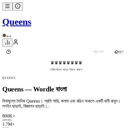
Queens
বাংলা
ফেরান
মুছুন
♛
♛
♛
♛
♛
♛
♛
♛
পরিবর্তনের জন্য ট্যাপ করুন
QUEENS
Queens — Wordle বাংলা
বিনামূল্যে দৈনিক Queens। প্রতি সারি, কলাম এবং রঙিন অঞ্চলে একটি রানী রাখুন।
লগইন ছাড়াই, বিজ্ঞাপন ছাড়াই।.
800K+
খেলোয়াড়
1.7M+