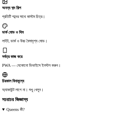
অনন্য শব্দ শিল্প
প্রতিটি শব্দের সাথে কাস্টম চিত্র।
ডার্ক মোড ও থিম
লাইট, ডার্ক ও উচ্চ বৈসাদৃশ্য মোড।
সর্বত্র কাজ করে
PWA — যেকোনো ডিভাইসে ইনস্টল করুন।
চিরকাল বিনামূল্যে
অ্যাকাউন্ট লাগে না। শুধু খেলুন।
সচরাচর জিজ্ঞাস্য
Queens কী?