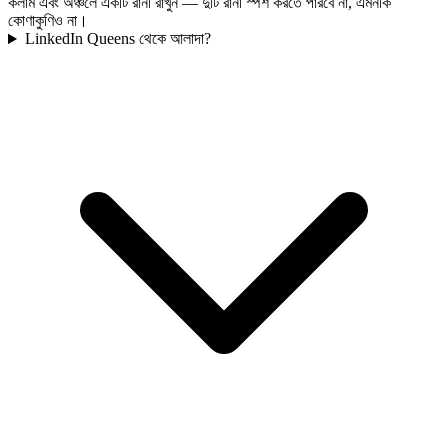
কলাম এবং অঞ্চলে একটি রানী রাখুন — দুটি রানী স্পর্শ করতে পারবে না, এমনকি
কোণাকুণিও না।
LinkedIn Queens থেকে আলাদা?