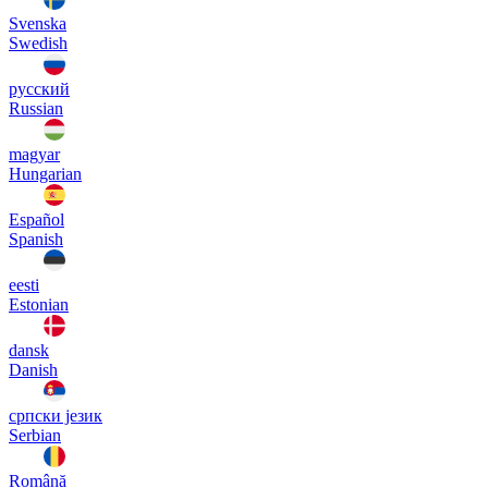
Svenska
Swedish
русский
Russian
magyar
Hungarian
Español
Spanish
eesti
Estonian
dansk
Danish
српски језик
Serbian
Română