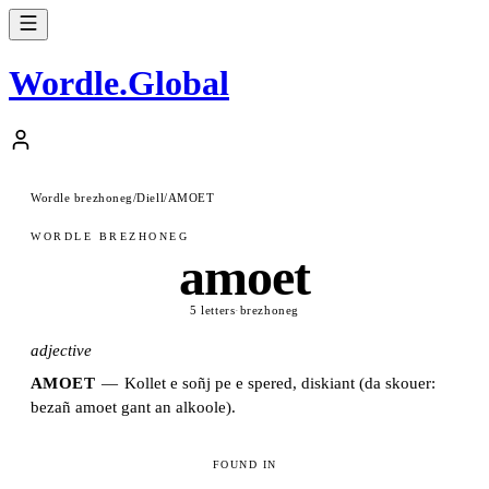
Wordle
.
Global
Wordle brezhoneg
/
Diell
/
AMOET
WORDLE BREZHONEG
amoet
5 letters
·
brezhoneg
adjective
AMOET
—
Kollet e soñj pe e spered, diskiant (da skouer:
bezañ amoet gant an alkoole).
FOUND IN