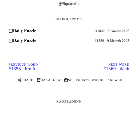
Squaredle
DISKOUEZET E
Daily Puzzle
#1842 · 5 Gouere 2026
Daily Puzzle
#1359 · 9 Meurzh 2025
PREVIOUS WORD
NEXT WORD
#1358 · broiñ
#1360 · tieub
·
·
SHARE
DAKARGRAP
SEE TODAY'S WORDLE ANSWER
KAOZEADENN