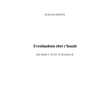
KAOZEADENN
Evezhiadenn ebet c'hoazh
KEVREIT EVIT EVEZHIAÑ