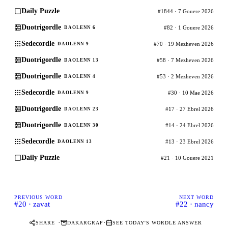
Daily Puzzle
#1844 · 7 Gouere 2026
Duotrigordle
#82 · 1 Gouere 2026
DAOLENN 6
Sedecordle
#70 · 19 Mezheven 2026
DAOLENN 9
Duotrigordle
#58 · 7 Mezheven 2026
DAOLENN 13
Duotrigordle
#53 · 2 Mezheven 2026
DAOLENN 4
Sedecordle
#30 · 10 Mae 2026
DAOLENN 9
Duotrigordle
#17 · 27 Ebrel 2026
DAOLENN 23
Duotrigordle
#14 · 24 Ebrel 2026
DAOLENN 30
Sedecordle
#13 · 23 Ebrel 2026
DAOLENN 13
Daily Puzzle
#21 · 10 Gouere 2021
PREVIOUS WORD
NEXT WORD
#20 · zavat
#22 · nancy
·
·
SHARE
DAKARGRAP
SEE TODAY'S WORDLE ANSWER