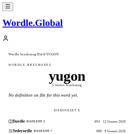
Wordle
.
Global
Wordle brezhoneg
/
Diell
/
YUGON
WORDLE BREZHONEG
yugon
5 letters
·
brezhoneg
No definition on file for this word yet.
DISKOUEZET E
Dordle
#93 · 12 Gouere 2026
DAOLENN 2
Sedecordle
#89 · 8 Gouere 2026
DAOLENN 7