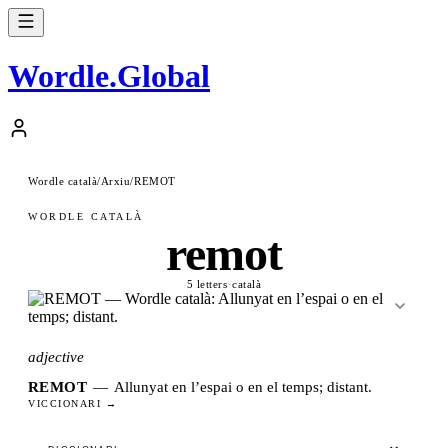
Wordle
.
Global
Wordle català
/
Arxiu
/
REMOT
WORDLE CATALÀ
remot
5 letters
·
català
adjective
REMOT
—
Allunyat en l’espai o en el temps; distant.
VICCIONARI →