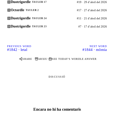
Duotrigordle
#19 · 29 d’abril del 2026
TAULER 17
Octordle
#17 · 27 d’abril del 2026
TAULER 2
Duotrigordle
#11 · 21 d’abril del 2026
TAULER 24
Duotrigordle
#7 · 17 d’abril del 2026
TAULER 23
PREVIOUS WORD
NEXT WORD
#1842 · letal
#1844 · mòmia
·
·
SHARE
ARXIU
SEE TODAY'S WORDLE ANSWER
DISCUSSIÓ
Encara no hi ha comentaris