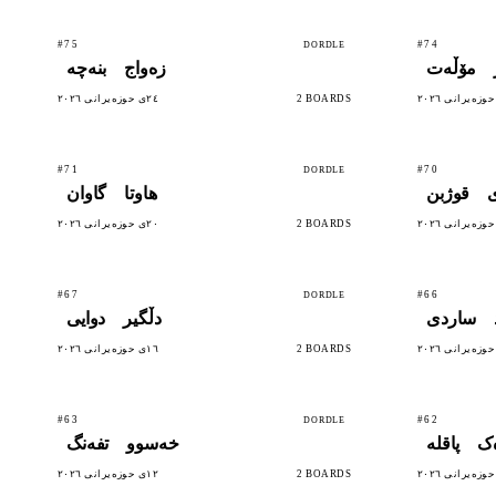
#75
#74
DORDLE
مۆڵەت
زەواج
بنەچە
2 BOARDS
٢٤ی حوزەیرانی ٢٠٢٦
#71
#70
DORDLE
قوژبن
ھاوتا
گاوان
2 BOARDS
٢٠ی حوزەیرانی ٢٠٢٦
#67
#66
DORDLE
ساردی
دڵگیر
دوایی
2 BOARDS
١٦ی حوزەیرانی ٢٠٢٦
#63
#62
DORDLE
ک
پاقلە
خەسوو
تفەنگ
2 BOARDS
١٢ی حوزەیرانی ٢٠٢٦