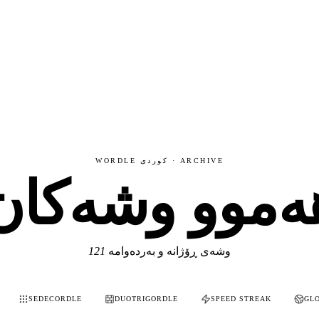
WORDLE کوردی · ARCHIVE
ەموو وشەکان
وشەی ڕۆژانە و بەردەوامە
121
SEDECORDLE
DUOTRIGORDLE
SPEED STREAK
GL