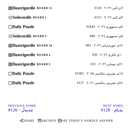
Duotrigordle
#118 · ٦ی ئابی ٢٠٢٦
BOARD 32
Sedecordle
#115 · ٣ی ئابی ٢٠٢٦
BOARD 1
Daily Puzzle
#1844 · ٧ی تەمووزی ٢٠٢٦
Sedecordle
#86 · ٥ی تەمووزی ٢٠٢٦
BOARD 9
Duotrigordle
#63 · ١٢ی حوزەیرانی ٢٠٢٦
BOARD 30
Duotrigordle
#30 · ١٠ی ئایاری ٢٠٢٦
BOARD 4
Duotrigordle
#11 · ٢١ی نیسانی ٢٠٢٦
BOARD 9
Daily Puzzle
#1581 · ١٧ی تشرینی یەکەمی ٢٠٢٥
Daily Puzzle
#127 · ٢٤ی تشرینی یەکەمی ٢٠٢١
PREVIOUS WORD
NEXT WORD
#128 · پەیام
#126 · چەپەڵ
·
·
SHARE
ARCHIVE
SEE TODAY'S WORDLE ANSWER