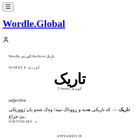
Wordle
.
Global
تاریک
Wordle کوردی
/
Archive
/
WORDLE کوردی
تاریک
کوردی
·
5 letters
adjective
تاریک
—
کە تاریکی هەیە و ڕووناک نییە؛ وەک شەو یان ژوورێکی
بێ چراغ.
WIKTIONARY →
APPEARED IN