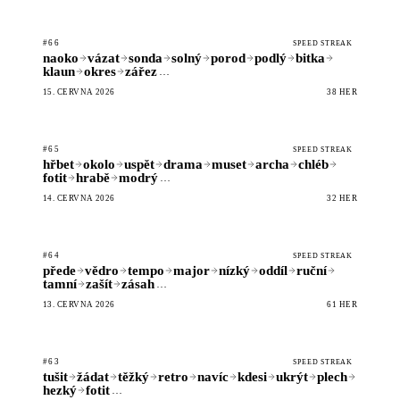
#66
SPEED STREAK
naoko
vázat
sonda
solný
porod
podlý
bitka
klaun
okres
zářez
…
15. ČERVNA 2026
38 HER
#65
SPEED STREAK
hřbet
okolo
uspět
drama
muset
archa
chléb
fotit
hrabě
modrý
…
14. ČERVNA 2026
32 HER
#64
SPEED STREAK
přede
vědro
tempo
major
nízký
oddíl
ruční
tamní
zašít
zásah
…
13. ČERVNA 2026
61 HER
#63
SPEED STREAK
tušit
žádat
těžký
retro
navíc
kdesi
ukrýt
plech
hezký
fotit
…