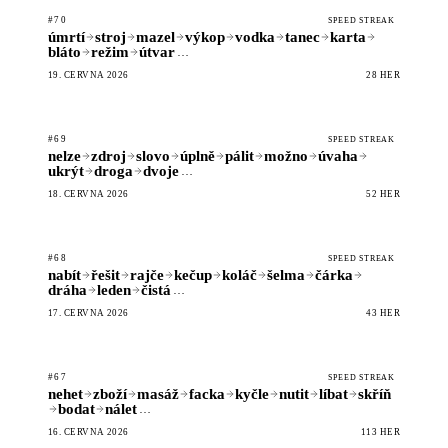
#70
SPEED STREAK
úmrtí
stroj
mazel
výkop
vodka
tanec
karta
bláto
režim
útvar
…
19. ČERVNA 2026
28 HER
#69
SPEED STREAK
nelze
zdroj
slovo
úplně
pálit
možno
úvaha
ukrýt
droga
dvoje
…
18. ČERVNA 2026
52 HER
#68
SPEED STREAK
nabít
řešit
rajče
kečup
koláč
šelma
čárka
dráha
leden
čistá
…
17. ČERVNA 2026
43 HER
#67
SPEED STREAK
nehet
zboží
masáž
facka
kyčle
nutit
líbat
skříň
bodat
nálet
…
16. ČERVNA 2026
113 HER