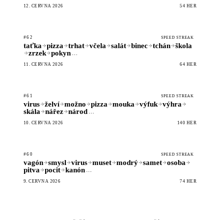
12. ČERVNA 2026
54 HER
#62
SPEED STREAK
taťka
pizza
trhat
včela
salát
binec
tchán
škola
zrzek
pokyn
…
11. ČERVNA 2026
64 HER
#61
SPEED STREAK
virus
želví
možno
pizza
mouka
výfuk
výhra
skála
nářez
národ
…
10. ČERVNA 2026
140 HER
#60
SPEED STREAK
vagón
smysl
virus
muset
modrý
samet
osoba
pitva
pocit
kanón
…
9. ČERVNA 2026
74 HER