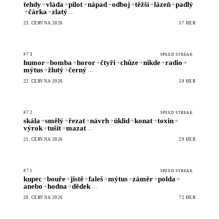
tehdy
vláda
pilot
nápad
odboj
těžší
lázeň
padlý
čárka
zlatý
…
23. ČERVNA 2026
57 HER
#73
SPEED STREAK
humor
bomba
horor
čtyři
chůze
nikde
radio
mýtus
žlutý
černý
…
22. ČERVNA 2026
59 HER
#72
SPEED STREAK
skála
smělý
řezat
návrh
úklid
konat
toxin
výrok
tušit
mazat
…
21. ČERVNA 2026
29 HER
#71
SPEED STREAK
kupec
bouře
jistě
faleš
mýtus
záměr
polda
anebo
hodna
dědek
…
20. ČERVNA 2026
72 HER