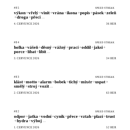
#85
SPEED STREAK
výkon
vřelý
vinit
vrána
ikona
popis
pásek
zeleň
droga
přeci
…
4. ČERVENCE 2026
36 HER
#84
SPEED STREAK
holka
vášeň
děsný
vážný
prací
oddíl
jaksi
porce
líbat
líbit
…
3. ČERVENCE 2026
34 HER
#83
SPEED STREAK
klást
motto
alarm
bobek
tichý
mixér
uspat
smělý
stroj
vozit
…
2. ČERVENCE 2026
63 HER
#82
SPEED STREAK
odpor
jatka
vodní
cynik
přece
vztah
plazí
trust
hydra
výboj
…
1. ČERVENCE 2026
52 HER