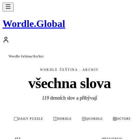
Wordle
.
Global
Wordle čeština
/
Archiv
WORDLE ČEŠTINA · ARCHIV
všechna slova
119
denních slov a přibývají
DAILY PUZZLE
DORDLE
QUORDLE
OCTORDLE
#89
SPEED STREAK