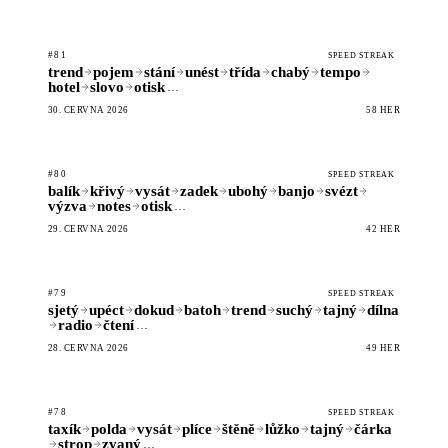
#81
SPEED STREAK
trend
pojem
stání
unést
třída
chabý
tempo
hotel
slovo
otisk
…
30. ČERVNA 2026
58 HER
#80
SPEED STREAK
balík
křivý
vysát
zadek
ubohý
banjo
svézt
výzva
notes
otisk
…
29. ČERVNA 2026
42 HER
#79
SPEED STREAK
sjetý
upéct
dokud
batoh
trend
suchý
tajný
dílna
radio
čtení
…
28. ČERVNA 2026
49 HER
#78
SPEED STREAK
taxík
polda
vysát
plíce
štěně
lůžko
tajný
čárka
strop
zvaný
…