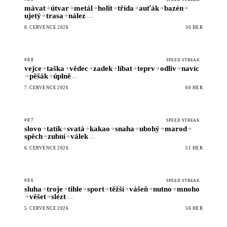
mávat
útvar
metál
holit
třída
auťák
bazén
ujetý
trasa
nález
…
8. ČERVENCE 2026
30 HER
#88
SPEED STREAK
vejce
taška
vědec
zadek
líbat
teprv
odliv
navíc
pěšák
úplně
…
7. ČERVENCE 2026
60 HER
#87
SPEED STREAK
slovo
tatík
svatá
kakao
snaha
ubohý
marod
spěch
zubní
válek
…
6. ČERVENCE 2026
51 HER
#86
SPEED STREAK
sluha
troje
tihle
sport
těžší
vášeň
nutno
mnoho
věšet
slézt
…
5. ČERVENCE 2026
56 HER