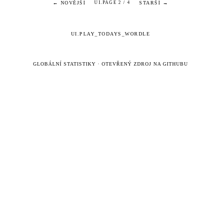
← NOVĚJŠÍ
STARŠÍ →
UI.PAGE 2 / 4
UI.PLAY_TODAYS_WORDLE
GLOBÁLNÍ STATISTIKY
·
OTEVŘENÝ ZDROJ NA GITHUBU