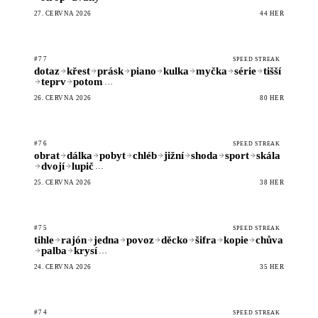
27. ČERVNA 2026
44 HER
#77
SPEED STREAK
dotaz
křest
prásk
piano
kulka
myčka
série
tišší
teprv
potom
…
26. ČERVNA 2026
80 HER
#76
SPEED STREAK
obrat
dálka
pobyt
chléb
jižní
shoda
sport
skála
dvojí
lupič
…
25. ČERVNA 2026
38 HER
#75
SPEED STREAK
tihle
rajón
jedna
povoz
děcko
šifra
kopie
chůva
palba
krysí
…
24. ČERVNA 2026
35 HER
#74
SPEED STREAK