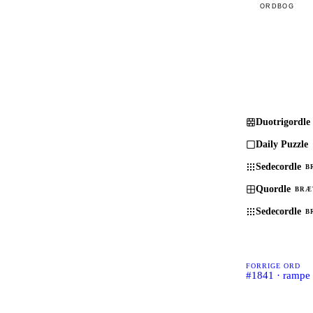
ORDBOG
Duotrigordle
Daily Puzzle
Sedecordle
B
Quordle
BRÆ
Sedecordle
B
FORRIGE ORD
#1841 · rampe