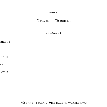
FINDES I
Staveri
Squaredle
OPTRÅDT I
BRÆT 3
RÆT 10
T 4
RÆT 13
·
·
SHARE
ARKIV
SE DAGENS WORDLE-SVAR