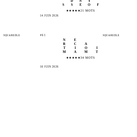
D
N
Y
S
S
E
O
F
★
★
★
★
★
21 MOTS
14 JUIN 2026
#61
SQUAREDLE
SQUAREDLE
N
E
R
C
A
T
I
O
I
M
A
M
T
★
★
★
★
★
34 MOTS
10 JUIN 2026