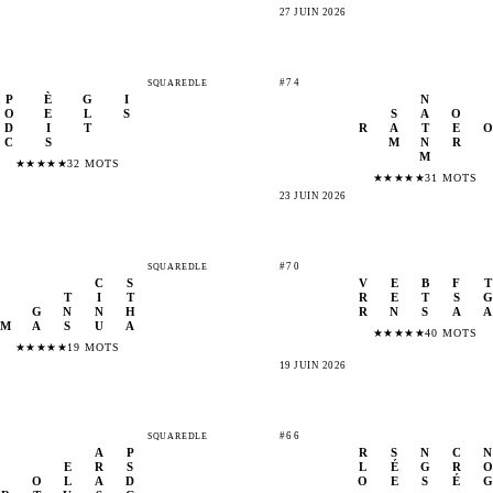
27 JUIN 2026
#74
SQUAREDLE
P
È
G
I
N
O
E
L
S
S
A
O
D
I
T
R
A
T
E
O
C
S
M
N
R
M
★
★
★
★
★
32 MOTS
★
★
★
★
★
31 MOTS
23 JUIN 2026
#70
SQUAREDLE
C
S
V
E
B
F
T
T
I
T
R
E
T
S
G
G
N
N
H
R
N
S
A
A
M
A
S
U
A
★
★
★
★
★
40 MOTS
★
★
★
★
★
19 MOTS
19 JUIN 2026
#66
SQUAREDLE
A
P
R
S
N
C
N
E
R
S
L
É
G
R
O
O
L
A
D
O
E
S
É
G