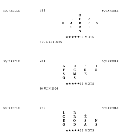
#85
SQUAREDLE
SQUAREDLE
O
L
E
R
U
A
B
P
S
S
R
E
N
★
★
★
★
★
30 MOTS
4 JUILLET 2026
#81
SQUAREDLE
SQUAREDLE
A
U
F
I
E
C
R
O
S
M
E
O
S
★
★
★
★
★
35 MOTS
30 JUIN 2026
#77
SQUAREDLE
SQUAREDLE
L
R
C
R
É
E
O
S
N
O
D
A
S
★
★
★
★
★
22 MOTS