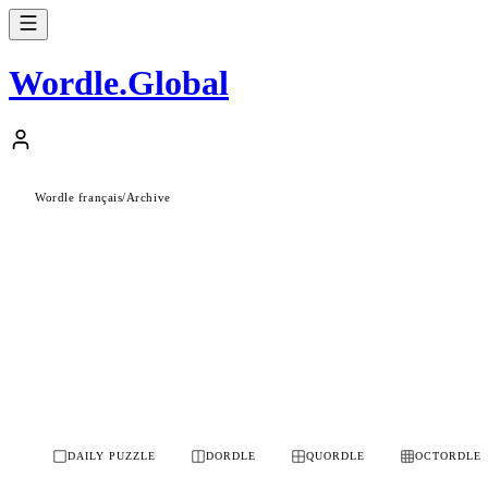
Wordle
.
Global
Wordle français
/
Archive
DAILY PUZZLE
DORDLE
QUORDLE
OCTORDLE