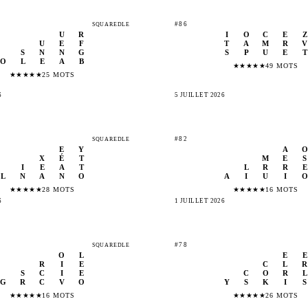
#86
SQUAREDLE
U
R
I
O
C
E
Z
U
E
F
T
A
M
R
V
S
N
N
G
S
P
U
E
T
O
L
E
A
B
★
★
★
★
★
49 MOTS
★
★
★
★
★
25 MOTS
6
5 JUILLET 2026
#82
SQUAREDLE
E
Y
A
O
X
É
T
M
E
S
I
E
A
T
L
R
R
E
L
N
A
N
O
A
I
U
I
O
★
★
★
★
★
28 MOTS
★
★
★
★
★
16 MOTS
6
1 JUILLET 2026
#78
SQUAREDLE
O
L
E
E
R
I
E
C
L
R
S
C
I
E
C
O
R
L
G
R
C
V
O
Y
S
K
I
S
★
★
★
★
★
16 MOTS
★
★
★
★
★
26 MOTS