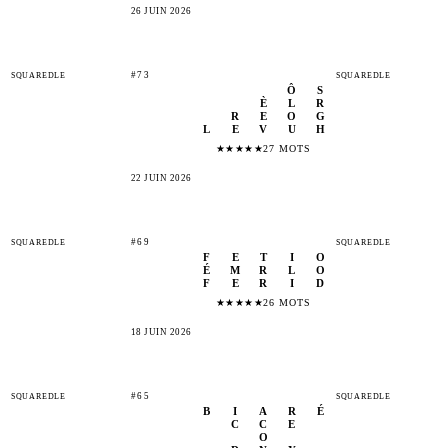
26 JUIN 2026
#73
SQUAREDLE
SQUAREDLE
Ô
S
È
L
R
R
E
O
G
L
E
V
U
H
★
★
★
★
★
27 MOTS
22 JUIN 2026
#69
SQUAREDLE
SQUAREDLE
F
E
T
I
O
É
M
R
L
O
F
E
R
I
D
★
★
★
★
★
26 MOTS
18 JUIN 2026
#65
SQUAREDLE
SQUAREDLE
B
I
A
R
É
C
C
E
O