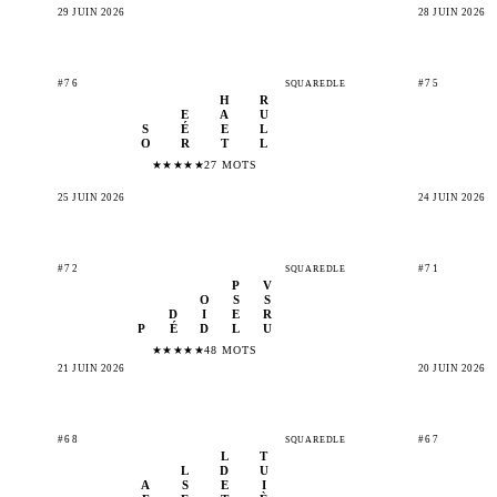
29 JUIN 2026
28 JUIN 2026
#76
#75
SQUAREDLE
H
R
E
A
U
S
É
E
L
O
R
T
L
★
★
★
★
★
27 MOTS
25 JUIN 2026
24 JUIN 2026
#72
#71
SQUAREDLE
P
V
O
S
S
D
I
E
R
P
É
D
L
U
★
★
★
★
★
48 MOTS
21 JUIN 2026
20 JUIN 2026
#68
#67
SQUAREDLE
L
T
L
D
U
A
S
E
I