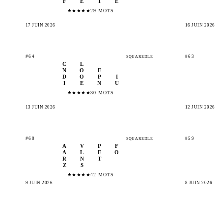
F
E
T
È
★
★
★
★
★
29 MOTS
17 JUIN 2026
16 JUIN 2026
#64
#63
SQUAREDLE
C
L
N
O
E
D
O
P
I
I
E
N
U
★
★
★
★
★
30 MOTS
13 JUIN 2026
12 JUIN 2026
#60
#59
SQUAREDLE
A
V
P
F
A
L
E
O
R
N
T
Z
S
★
★
★
★
★
42 MOTS
9 JUIN 2026
8 JUIN 2026