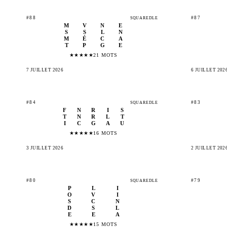
#88
#87
SQUAREDLE
M
V
N
E
S
S
L
N
M
É
C
A
T
P
G
E
★
★
★
★
★
21 MOTS
7 JUILLET 2026
6 JUILLET 202
#84
#83
SQUAREDLE
F
N
R
I
S
T
N
R
L
T
I
C
G
A
U
★
★
★
★
★
16 MOTS
3 JUILLET 2026
2 JUILLET 202
#80
#79
SQUAREDLE
P
L
I
O
V
I
S
C
N
D
S
L
E
E
A
★
★
★
★
★
15 MOTS