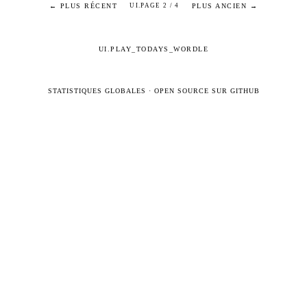
← PLUS RÉCENT
PLUS ANCIEN →
UI.PAGE 2 / 4
UI.PLAY_TODAYS_WORDLE
STATISTIQUES GLOBALES
·
OPEN SOURCE SUR GITHUB