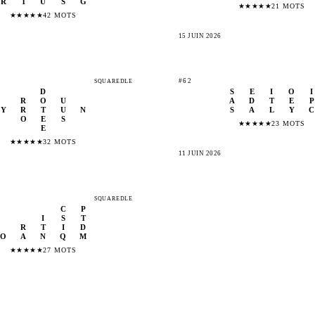
R
T
U
S
G
★
★
★
★
★
21 MOTS
★
★
★
★
★
42 MOTS
15 JUIN 2026
#62
SQUAREDLE
D
S
E
I
O
I
R
O
U
A
D
T
E
P
Y
R
T
U
N
S
A
L
Y
C
O
E
S
★
★
★
★
★
23 MOTS
E
★
★
★
★
★
32 MOTS
11 JUIN 2026
SQUAREDLE
C
P
I
S
T
R
T
I
D
O
A
N
Q
M
★
★
★
★
★
27 MOTS