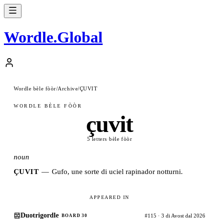
Wordle
.
Global
Wordle bèle fòòr
/
Archive
/
ÇUVIT
WORDLE BÈLE FÒÒR
çuvit
5 letters
·
bèle fòòr
noun
ÇUVIT
—
Gufo, une sorte di uciel rapinador notturni.
APPEARED IN
Duotrigordle
#115 · 3 di Avost dal 2026
BOARD 30