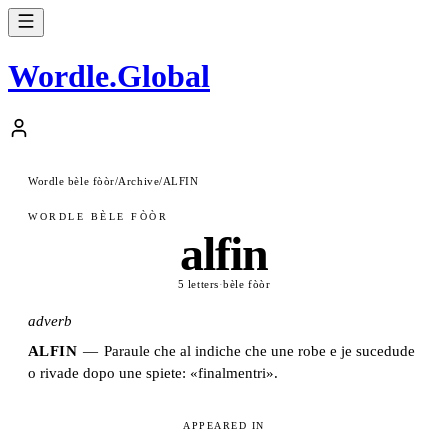
Wordle
.
Global
Wordle bèle fòòr
/
Archive
/
ALFIN
WORDLE BÈLE FÒÒR
alfin
5 letters
·
bèle fòòr
adverb
ALFIN
—
Paraule che al indiche che une robe e je sucedude
o rivade dopo une spiete: «finalmentri».
APPEARED IN