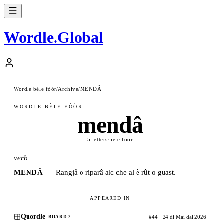
Wordle
.
Global
Wordle bèle fòòr
/
Archive
/
MENDÂ
WORDLE BÈLE FÒÒR
mendâ
5 letters
·
bèle fòòr
verb
MENDÂ
—
Rangjâ o riparâ alc che al è rût o guast.
APPEARED IN
Quordle
#44 · 24 di Mai dal 2026
BOARD 2