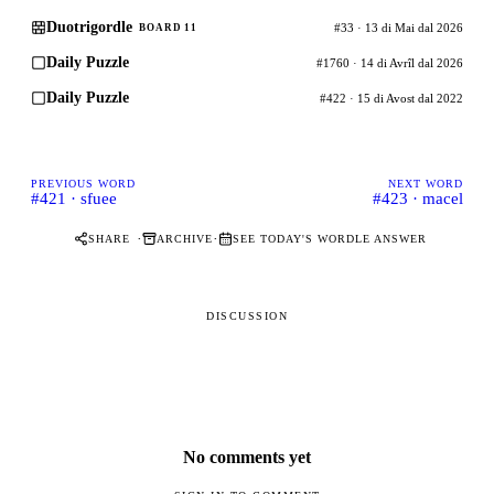
Duotrigordle
#33 · 13 di Mai dal 2026
BOARD 11
Daily Puzzle
#1760 · 14 di Avrîl dal 2026
Daily Puzzle
#422 · 15 di Avost dal 2022
PREVIOUS WORD
NEXT WORD
#421 · sfuee
#423 · macel
·
·
SHARE
ARCHIVE
SEE TODAY'S WORDLE ANSWER
DISCUSSION
No comments yet