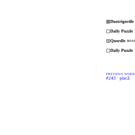
Duotrigordle
Daily Puzzle
Quordle
BOA
Daily Puzzle
PREVIOUS WORD
#243 · placâ