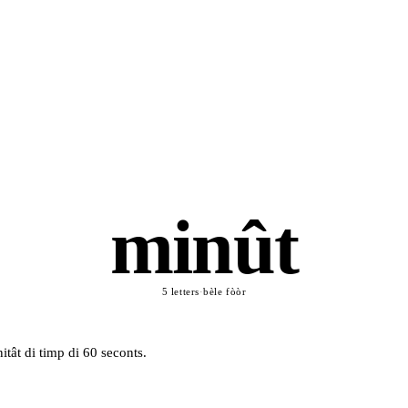
minût
5 letters
·
bèle fòòr
itât di timp di 60 seconts.