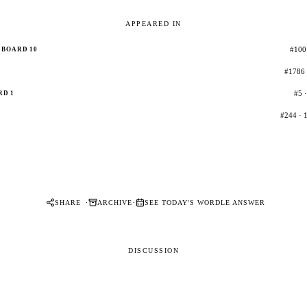
APPEARED IN
#100 
BOARD 10
#1786 
#5 ·
RD 1
#244 · 1
·
·
SHARE
ARCHIVE
SEE TODAY'S WORDLE ANSWER
DISCUSSION