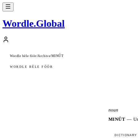
Wordle
.
Global
Wordle bèle fòòr
/
Archive
/
MINÛT
WORDLE BÈLE FÒÒR
noun
MINÛT
—
Un
DICTIONARY