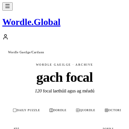
Wordle
.
Global
Wordle Gaeilge
/
Cartlann
WORDLE GAEILGE · ARCHIVE
gach focal
120
focal laethúil agus ag méadú
DAILY PUZZLE
DORDLE
QUORDLE
OCTORDLE
#90
DORDLE