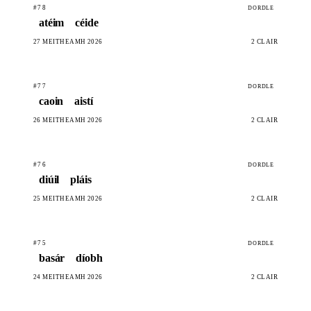
#78
DORDLE
atéim
céide
27 MEITHEAMH 2026
2 CLÁIR
#77
DORDLE
caoin
aistí
26 MEITHEAMH 2026
2 CLÁIR
#76
DORDLE
diúil
pláis
25 MEITHEAMH 2026
2 CLÁIR
#75
DORDLE
basár
díobh
24 MEITHEAMH 2026
2 CLÁIR