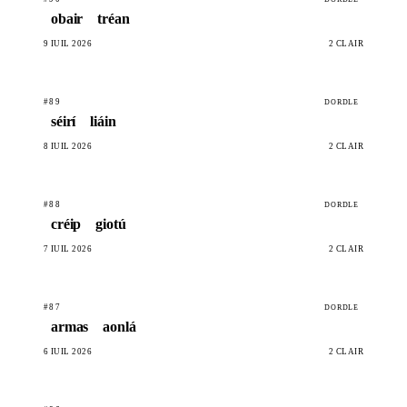
obair
tréan
9 IÚIL 2026
2 CLÁIR
#89
DORDLE
séirí
liáin
8 IÚIL 2026
2 CLÁIR
#88
DORDLE
créip
giotú
7 IÚIL 2026
2 CLÁIR
#87
DORDLE
armas
aonlá
6 IÚIL 2026
2 CLÁIR