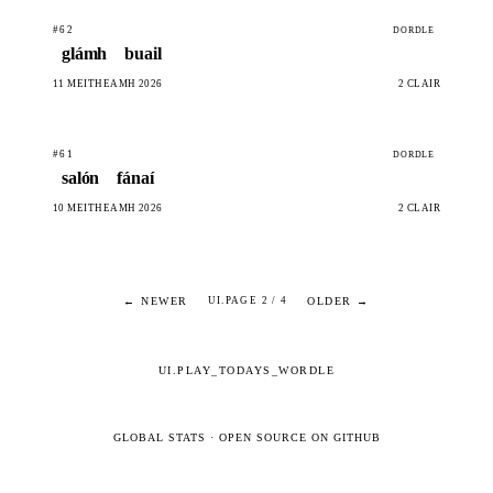
#62
DORDLE
glámh
buail
11 MEITHEAMH 2026
2 CLÁIR
#61
DORDLE
salón
fánaí
10 MEITHEAMH 2026
2 CLÁIR
← NEWER
OLDER →
UI.PAGE 2 / 4
UI.PLAY_TODAYS_WORDLE
GLOBAL STATS
·
OPEN SOURCE ON GITHUB