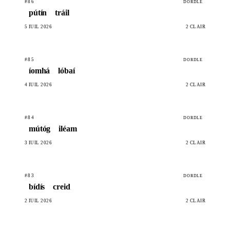
#86
DORDLE
pútín
tráil
5 IÚIL 2026
2 CLÁIR
#85
DORDLE
íomhá
lóbaí
4 IÚIL 2026
2 CLÁIR
#84
DORDLE
mútóg
iléam
3 IÚIL 2026
2 CLÁIR
#83
DORDLE
bídís
creid
2 IÚIL 2026
2 CLÁIR