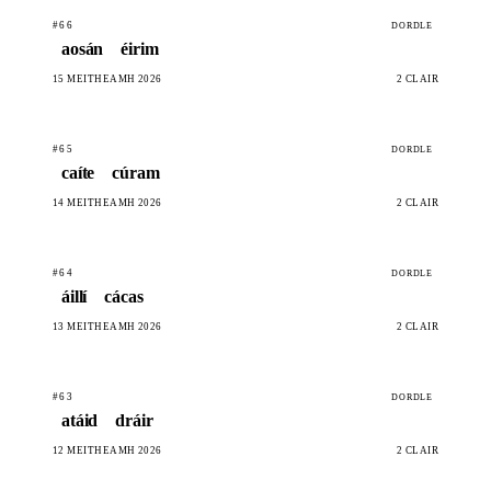
#66
DORDLE
aosán
éirim
15 MEITHEAMH 2026
2 CLÁIR
#65
DORDLE
caíte
cúram
14 MEITHEAMH 2026
2 CLÁIR
#64
DORDLE
áillí
cácas
13 MEITHEAMH 2026
2 CLÁIR
#63
DORDLE
atáid
dráir
12 MEITHEAMH 2026
2 CLÁIR