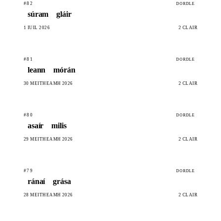
#82
DORDLE
súram
gláir
1 IÚIL 2026
2 CLÁIR
#81
DORDLE
leann
mórán
30 MEITHEAMH 2026
2 CLÁIR
#80
DORDLE
asaír
milis
29 MEITHEAMH 2026
2 CLÁIR
#79
DORDLE
ránaí
grása
28 MEITHEAMH 2026
2 CLÁIR