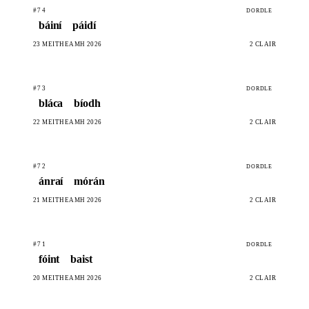
#74
DORDLE
báiní
páidí
23 MEITHEAMH 2026
2 CLÁIR
#73
DORDLE
bláca
bíodh
22 MEITHEAMH 2026
2 CLÁIR
#72
DORDLE
ánraí
mórán
21 MEITHEAMH 2026
2 CLÁIR
#71
DORDLE
fóint
baist
20 MEITHEAMH 2026
2 CLÁIR