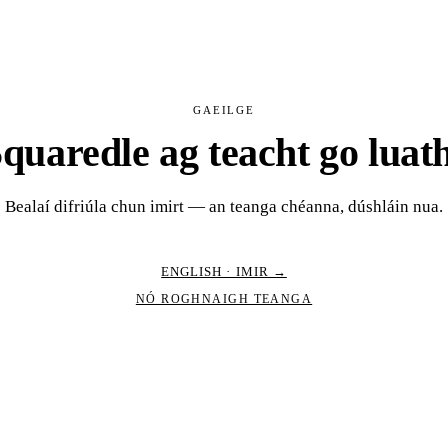
GAEILGE
quaredle ag teacht go luat
Bealaí difriúla chun imirt — an teanga chéanna, dúshláin nua.
ENGLISH · IMIR →
NÓ ROGHNAIGH TEANGA