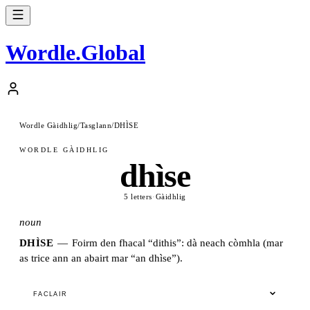
Wordle
.
Global
Wordle Gàidhlig
/
Tasglann
/
DHÌSE
WORDLE GÀIDHLIG
dhìse
5 letters
·
Gàidhlig
noun
DHÌSE
—
Foirm den fhacal “dithis”: dà neach còmhla (mar
as trice ann an abairt mar “an dhìse”).
FACLAIR