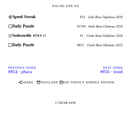
NOCHD ANN AN
Speed Streak
#53 · 2mh dhen Ògmhios 2026
Daily Puzzle
#1784 · 8mh dhen Chèitean 2026
Sedecordle
#1 · 11mh dhen Ghiblean 2026
BÒRD 12
Daily Puzzle
#855 · 22mh dhen Dàmhair 2023
PREVIOUS WORD
NEXT WORD
#854 · phaca
#856 · ùraid
·
·
SHARE
TASGLANN
SEE TODAY'S WORDLE ANSWER
CÒMHRADH