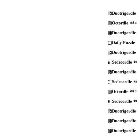
Duotrigordle
Octordle
बोर्ड 4
Duotrigordle
Daily Puzzle
Duotrigordle
Sedecordle
बोर
Duotrigordle
Sedecordle
बोर
Octordle
बोर्ड 3
Sedecordle
बोर
Duotrigordle
Duotrigordle
Duotrigordle