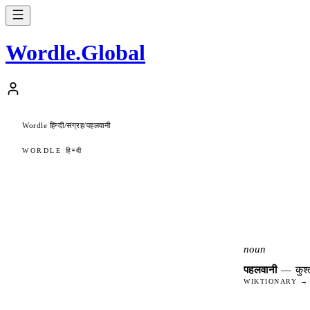
Wordle
.
Global
Wordle हिन्दी
संग्रह
पहलवानी
/
/
WORDLE हिन्दी
noun
पहलवानी
—
कुश
WIKTIONARY →