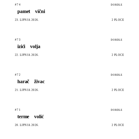
#74
DORDLE
pamet
vični
23. LIPNJA 2026.
2 PLOČE
#73
DORDLE
izići
volja
22. LIPNJA 2026.
2 PLOČE
#72
DORDLE
harač
živac
21. LIPNJA 2026.
2 PLOČE
#71
DORDLE
terme
volić
20. LIPNJA 2026.
2 PLOČE