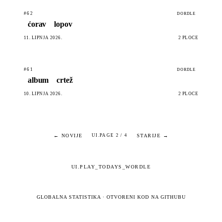
#62
DORDLE
ćorav
lopov
11. LIPNJA 2026.
2 PLOČE
#61
DORDLE
album
crtež
10. LIPNJA 2026.
2 PLOČE
← NOVIJE
STARIJE →
UI.PAGE 2 / 4
UI.PLAY_TODAYS_WORDLE
GLOBALNA STATISTIKA
·
OTVORENI KOD NA GITHUBU