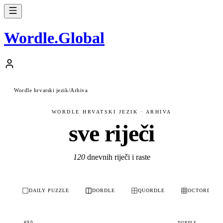
Wordle
.
Global
Wordle hrvatski jezik
/
Arhiva
WORDLE HRVATSKI JEZIK · ARHIVA
sve riječi
120
dnevnih riječi i raste
DAILY PUZZLE
DORDLE
QUORDLE
OCTORDLE
#90
DORDLE