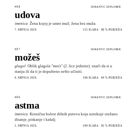
#88
SEMANTIC EXPLORER
udova
imenica
Žena kojoj je umro muž; žena bez muža.
7. SRPNJA 2026.
251 IGARA · 86 % POBJEDA
#87
SEMANTIC EXPLORER
možeš
glagol
Oblik glagola "moći" (2. lice jednine): znači da si u
stanju ili da ti je dopušteno nešto učiniti.
6. SRPNJA 2026.
306 IGARA · 84 % POBJEDA
#86
SEMANTIC EXPLORER
astma
imenica
Kronična bolest dišnih putova koja uzrokuje otežano
disanje, piskanje i kašalj.
5. SRPNJA 2026.
309 IGARA · 85 % POBJEDA