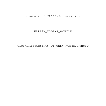
← NOVIJE
STARIJE →
UI.PAGE 2 / 5
UI.PLAY_TODAYS_WORDLE
GLOBALNA STATISTIKA
·
OTVORENI KOD NA GITHUBU