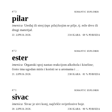
#73
SEMANTIC EXPLORER
pilar
imenica
Uređaj ili stroj (npr. pila) kojim se pilje, tj. reže drvo ili
drugi materijal.
22. LIPNJA 2026.
234 IGARA · 69 % POBJEDA
#72
SEMANTIC EXPLORER
ester
imenica
Organski spoj nastao reakcijom alkohola i kiseline;
često ima ugodan miris i koristi se u aromama i …
21. LIPNJA 2026.
238 IGARA · 81 % POBJEDA
#71
SEMANTIC EXPLORER
sivac
imenica
Sivac je sivi konj, najčešće svijetlosive boje.
20. LIPNJA 2026.
236 IGARA · 90 % POBJEDA