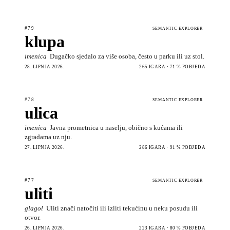
#79
SEMANTIC EXPLORER
klupa
imenica
Dugačko sjedalo za više osoba, često u parku ili uz stol.
28. LIPNJA 2026.
265 IGARA · 71 % POBJEDA
#78
SEMANTIC EXPLORER
ulica
imenica
Javna prometnica u naselju, obično s kućama ili
zgradama uz nju.
27. LIPNJA 2026.
286 IGARA · 91 % POBJEDA
#77
SEMANTIC EXPLORER
uliti
glagol
Uliti znači natočiti ili izliti tekućinu u neku posudu ili
otvor.
26. LIPNJA 2026.
223 IGARA · 80 % POBJEDA