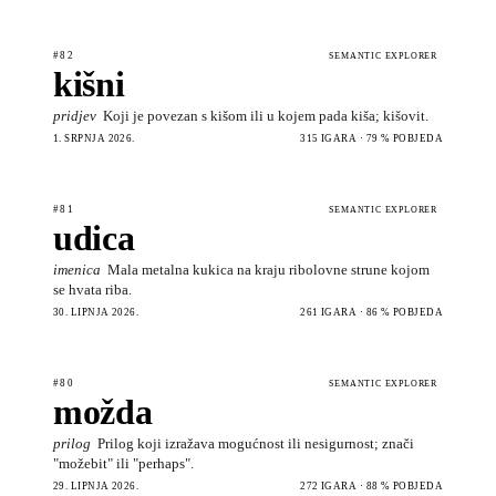
#82
SEMANTIC EXPLORER
kišni
pridjev
Koji je povezan s kišom ili u kojem pada kiša; kišovit.
1. SRPNJA 2026.
315 IGARA · 79 % POBJEDA
#81
SEMANTIC EXPLORER
udica
imenica
Mala metalna kukica na kraju ribolovne strune kojom
se hvata riba.
30. LIPNJA 2026.
261 IGARA · 86 % POBJEDA
#80
SEMANTIC EXPLORER
možda
prilog
Prilog koji izražava mogućnost ili nesigurnost; znači
"možebit" ili "perhaps".
29. LIPNJA 2026.
272 IGARA · 88 % POBJEDA