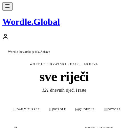
Wordle
.
Global
Wordle hrvatski jezik
/
Arhiva
WORDLE HRVATSKI JEZIK · ARHIVA
sve riječi
121
dnevnih riječi i raste
DAILY PUZZLE
DORDLE
QUORDLE
OCTORDLE
#91
SEMANTIC EXPLORER