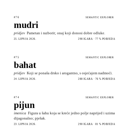
#76
SEMANTIC EXPLORER
mudri
pridjev
Pametan i razborit; onaj koji donosi dobre odluke.
25. LIPNJA 2026.
298 IGARA · 77 % POBJEDA
#75
SEMANTIC EXPLORER
bahat
pridjev
Koji se ponaša drsko i arogantno, s osjećajem nadmoći.
24. LIPNJA 2026.
288 IGARA · 76 % POBJEDA
#74
SEMANTIC EXPLORER
pijun
imenica
Figura u šahu koja se kreće jedno polje naprijed i uzima
dijagonalno; pješak.
23. LIPNJA 2026.
290 IGARA · 81 % POBJEDA