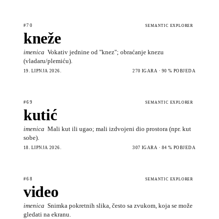
#70
SEMANTIC EXPLORER
kneže
imenica
Vokativ jednine od "knez"; obraćanje knezu
(vladaru/plemiću).
19. LIPNJA 2026.
270 IGARA · 90 % POBJEDA
#69
SEMANTIC EXPLORER
kutić
imenica
Mali kut ili ugao; mali izdvojeni dio prostora (npr. kut
sobe).
18. LIPNJA 2026.
307 IGARA · 84 % POBJEDA
#68
SEMANTIC EXPLORER
video
imenica
Snimka pokretnih slika, često sa zvukom, koja se može
gledati na ekranu.