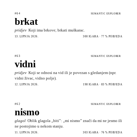
#64
SEMANTIC EXPLORER
brkat
pridjev
Koji ima brkove; brkati muškarac.
13. LIPNJA 2026.
300 IGARA · 77 % POBJEDA
#63
SEMANTIC EXPLORER
vidni
pridjev
Koji se odnosi na vid ili je povezan s gledanjem (npr.
vidni živac, vidno polje).
12. LIPNJA 2026.
198 IGARA · 83 % POBJEDA
#62
SEMANTIC EXPLORER
nismo
glagol
Oblik glagola „biti”: „mi nismo” znači da mi ne jesmo ili
ne postojimo u nekom stanju.
11. LIPNJA 2026.
303 IGARA · 76 % POBJEDA