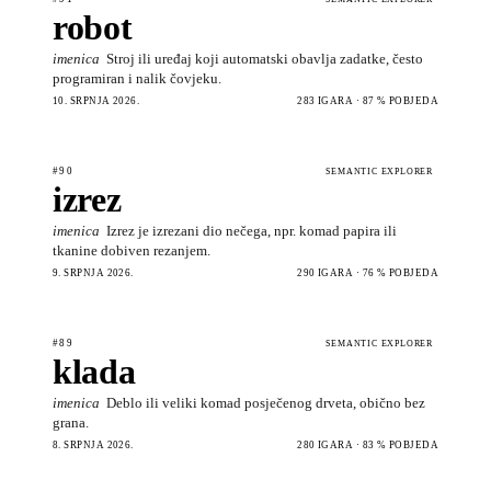
robot
imenica
Stroj ili uređaj koji automatski obavlja zadatke, često
programiran i nalik čovjeku.
10. SRPNJA 2026.
283 IGARA · 87 % POBJEDA
#90
SEMANTIC EXPLORER
izrez
imenica
Izrez je izrezani dio nečega, npr. komad papira ili
tkanine dobiven rezanjem.
9. SRPNJA 2026.
290 IGARA · 76 % POBJEDA
#89
SEMANTIC EXPLORER
klada
imenica
Deblo ili veliki komad posječenog drveta, obično bez
grana.
8. SRPNJA 2026.
280 IGARA · 83 % POBJEDA