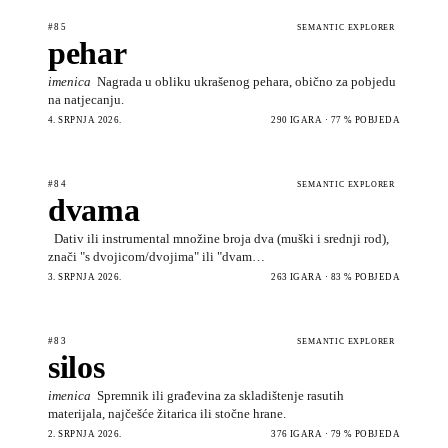
#85
SEMANTIC EXPLORER
pehar
imenica
Nagrada u obliku ukrašenog pehara, obično za pobjedu
na natjecanju.
4. SRPNJA 2026.
290 IGARA · 77 % POBJEDA
#84
SEMANTIC EXPLORER
dvama
Dativ ili instrumental množine broja dva (muški i srednji rod),
znači "s dvojicom/dvojima" ili "dvam…
3. SRPNJA 2026.
263 IGARA · 83 % POBJEDA
#83
SEMANTIC EXPLORER
silos
imenica
Spremnik ili građevina za skladištenje rasutih
materijala, najčešće žitarica ili stočne hrane.
2. SRPNJA 2026.
376 IGARA · 79 % POBJEDA