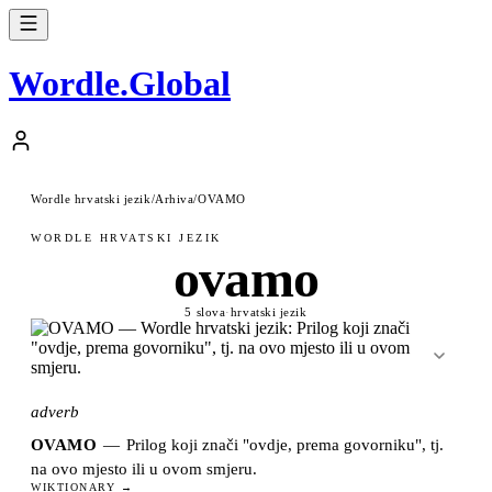
Wordle
.
Global
Wordle hrvatski jezik
/
Arhiva
/
OVAMO
WORDLE HRVATSKI JEZIK
ovamo
5 slova
·
hrvatski jezik
adverb
OVAMO
—
Prilog koji znači "ovdje, prema govorniku", tj.
na ovo mjesto ili u ovom smjeru.
WIKTIONARY →