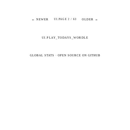
← NEWER
OLDER →
UI.PAGE 2 / 63
UI.PLAY_TODAYS_WORDLE
GLOBAL STATS
·
OPEN SOURCE ON GITHUB