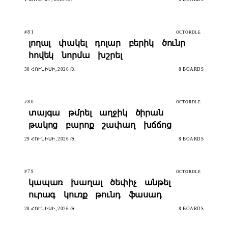
#81
OCTORDLE
լողալ
փակել
դոլար
բերիկ
ծունր
հովեկ
նորմա
խշրել
30 ՀՈՒՆԻՍԻ, 2026 Թ.
8 BOARDS
#80
OCTORDLE
տայգա
թմրել
աղջիկ
ծիրան
թակոց
բարոք
շափաղ
խճճոց
29 ՀՈՒՆԻՍԻ, 2026 Թ.
8 BOARDS
#79
OCTORDLE
կապառ
խաղալ
ծեփիչ
անթել
ուրագ
կուռք
թունդ
ֆասադ
28 ՀՈՒՆԻՍԻ, 2026 Թ.
8 BOARDS