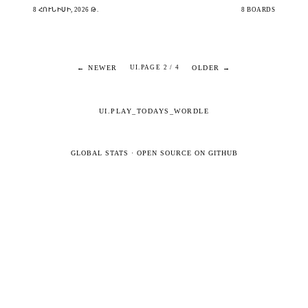
8 ՀՈՒՆԻՍԻ, 2026 Թ.
8 BOARDS
← NEWER
OLDER →
UI.PAGE 2 / 4
UI.PLAY_TODAYS_WORDLE
GLOBAL STATS
·
OPEN SOURCE ON GITHUB