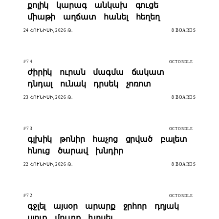
քոլիկ
կարագ
անկախ
գուցե
միաթի
աղճատ
հանել
հեղեղ
24 ՀՈՒՆԻՍԻ, 2026 Թ.
8 BOARDS
#74
OCTORDLE
ժիրիկ
ուրան
մագմա
ճակատ
դնդալ
ունակ
դրսեկ
չոռոտ
23 ՀՈՒՆԻՍԻ, 2026 Թ.
8 BOARDS
#73
OCTORDLE
գլխիկ
թոնիր
հաչոց
ցրված
բալետ
հնուց
ծարավ
խնդիր
22 ՀՈՒՆԻՍԻ, 2026 Թ.
8 BOARDS
#72
OCTORDLE
գջլել
այսօր
արարք
ջրհոր
դղյակ
սյուք
մուտք
խոսել