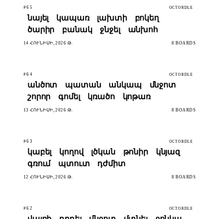
#65
OCTORDLE
նայել
կապառ
լախտի
բոկեղ
ծարիր
բանակ
ջնջել
անխոհ
14 ՀՈՒՆԻՍԻ, 2026 Թ.
8 BOARDS
#64
OCTORDLE
անծոտ
պատան
անկապ
մնջոտ
շորոր
գոմել
կռածո
կոթառ
13 ՀՈՒՆԻՍԻ, 2026 Թ.
8 BOARDS
#63
OCTORDLE
կաբել
կողով
լծկան
թոնիր
կնյազ
գռում
պտուտ
դժմիտ
12 ՀՈՒՆԻՍԻ, 2026 Թ.
8 BOARDS
#62
OCTORDLE
վայրի
դրդել
մնջոտ
մտնել
ջոնկա