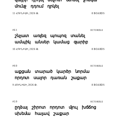
մունջ
դդում
ղրկել
11 ՀՈՒՆԻՍԻ, 2026 Թ.
8 BOARDS
#61
OCTORDLE
շնչատ
առլեզ
պոպոզ
տանել
ամպիկ
անսեր
կամաց
զարիբ
10 ՀՈՒՆԻՍԻ, 2026 Թ.
8 BOARDS
#60
OCTORDLE
աքցան
տարած
կարծր
նորմա
որդոտ
սալոր
դառան
շաքար
9 ՀՈՒՆԻՍԻ, 2026 Թ.
8 BOARDS
#59
OCTORDLE
ըղձալ
շիրոտ
որդոտ
մլուլ
խճճոց
սխեմա
հալավ
շաքար