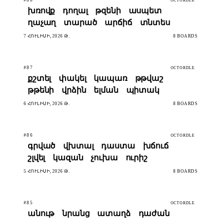
OCTORDLE
խռովք
դողալ
թզենի
ասպետ
ղաչաղ
տարած
արճիճ
տնտես
7 ՀՈՒԼԻՍԻ, 2026 Թ.
8 BOARDS
#87
OCTORDLE
քշտել
փակել
կապառ
թթվաշ
թթենի
վրձին
ելման
պիտակ
6 ՀՈՒԼԻՍԻ, 2026 Թ.
8 BOARDS
#86
OCTORDLE
գրված
վխտալ
դաստա
խճուճ
շլվել
կազան
չուխա
ուրիշ
5 ՀՈՒԼԻՍԻ, 2026 Թ.
8 BOARDS
#85
OCTORDLE
անութ
նրանց
ատաղձ
դաժան