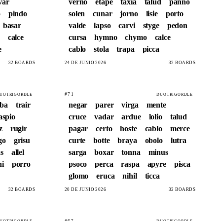
var
verno
etape
taxia
talud
panno
o
pindo
solen
cunar
jorno
lisie
porto
basar
valde
lapso
carvi
styge
pedon
calce
cursa
hymno
chymo
calce
e
cablo
stola
trapa
picca
32 BOARDS
24 DE JUNIO 2026
32 BOARDS
#71
UOTRIGORDLE
DUOTRIGORDLE
ba
trair
negar
parer
virga
mente
aspio
cruce
vadar
ardue
lolio
talud
z
rugir
pagar
certo
hoste
cablo
merce
go
grisu
curte
botte
braya
obolo
lutra
as
allel
sarga
boxar
tonna
minus
hi
porro
psoco
perca
raspa
apyre
pisca
glomo
eruca
nihil
ticca
32 BOARDS
20 DE JUNIO 2026
32 BOARDS
#67