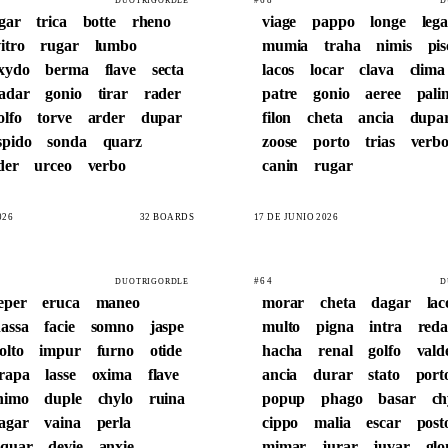
DUOTRIGORDLE
D
igar
trica
botte
rheno
viage
pappo
longe
leg
itro
rugar
lumbo
mumia
traha
nimis
pis
xydo
berma
flave
secta
lacos
locar
clava
clima
adar
gonio
tirar
rader
patre
gonio
aeree
pali
olfo
torve
arder
dupar
filon
cheta
ancia
dupa
spido
sonda
quarz
zoose
porto
trias
verb
der
urceo
verbo
canin
rugar
026
32 BOARDS
17 DE JUNIO 2026
#64
DUOTRIGORDLE
D
eper
eruca
maneo
morar
cheta
dagar
lac
assa
facie
somno
jaspe
multo
pigna
intra
reda
olto
impur
furno
otide
hacha
renal
golfo
vald
trapa
lasse
oxima
flave
ancia
durar
stato
port
nimo
duple
chylo
ruina
popup
phago
basar
ch
agar
vaina
perla
cippo
malia
escar
post
equar
devie
anxie
mimar
jurar
juvar
gl