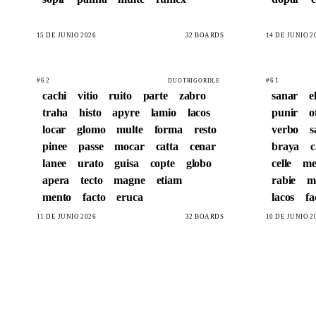
15 DE JUNIO 2026
32 BOARDS
14 DE JUNIO 2
#62
#61
DUOTRIGORDLE
cachi
vitio
ruito
parte
zabro
sanar
e
traha
histo
apyre
lamio
lacos
punir
o
locar
glomo
multe
forma
resto
verbo
s
pinee
passe
mocar
catta
cenar
braya
c
lanee
urato
guisa
copte
globo
celle
me
apera
tecto
magne
etiam
rabie
m
mento
facto
eruca
lacos
fa
11 DE JUNIO 2026
32 BOARDS
10 DE JUNIO 2