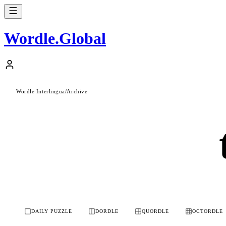
Wordle
.
Global
Wordle Interlingua
/
Archive
DAILY PUZZLE
DORDLE
QUORDLE
OCTORDLE