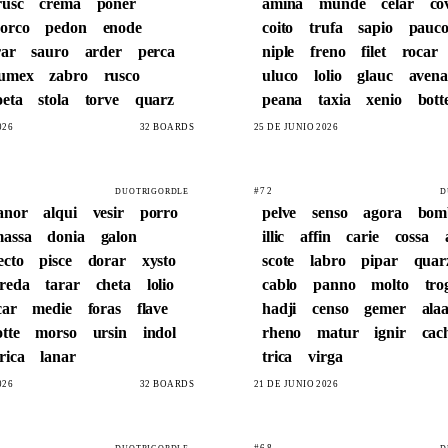
rusc
crema
poner
amina
munde
celar
co
orco
pedon
enode
coito
trufa
sapio
pauc
rar
sauro
arder
perca
niple
freno
filet
rocar
umex
zabro
rusco
uluco
lolio
glauc
avena
oeta
stola
torve
quarz
peana
taxia
xenio
bott
026
32 BOARDS
25 DE JUNIO 2026
#72
DUOTRIGORDLE
D
anor
alqui
vesir
porro
pelve
senso
agora
bom
assa
donia
galon
illic
affin
carie
cossa
ecto
pisce
dorar
xysto
scote
labro
pipar
quar
reda
tarar
cheta
lolio
cablo
panno
molto
tro
car
medie
foras
flave
hadji
censo
gemer
ala
tte
morso
ursin
indol
rheno
matur
ignir
cac
trica
lanar
trica
virga
026
32 BOARDS
21 DE JUNIO 2026
#68