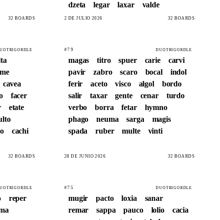
dzeta
legar
laxar
valde
32 BOARDS
2 DE JULIO 2026
32 BOARDS
#79
UOTRIGORDLE
DUOTRIGORDLE
lta
magas
titro
spuer
carie
carvi
sme
pavir
zabro
scaro
bocal
indol
cavea
ferir
aceto
visco
algol
bordo
o
facer
salir
taxar
gente
cenar
turdo
r
etate
verbo
borra
fetar
hymno
lto
phago
neuma
sarga
magis
ao
cachi
spada
ruber
multe
vinti
32 BOARDS
28 DE JUNIO 2026
32 BOARDS
#75
UOTRIGORDLE
DUOTRIGORDLE
o
reper
mugir
pacto
loxia
sanar
rma
remar
sappa
pauco
lolio
cacia