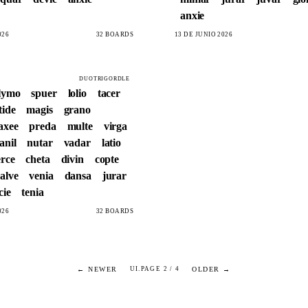
anxie
026
32 BOARDS
13 DE JUNIO 2026
DUOTRIGORDLE
lymo
spuer
lolio
tacer
tide
magis
grano
axee
preda
multe
virga
anil
nutar
vadar
latio
rce
cheta
divin
copte
alve
venia
dansa
jurar
cie
tenia
026
32 BOARDS
← NEWER
OLDER →
UI.PAGE 2 / 4