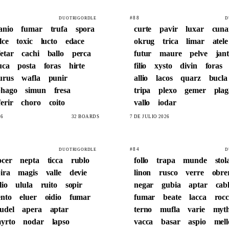
#88
DUOTRIGORDLE
D
anio
fumar
trufa
spora
curte
pavir
luxar
cuna
lce
toxic
lucto
edace
okrug
trica
limar
atele
fetar
cachi
ballo
perca
futur
maure
pelve
jan
uca
posta
foras
hirte
filio
xysto
divin
foras
urus
wafla
punir
allio
lacos
quarz
bucla
phago
simun
fresa
tripa
plexo
gemer
plag
ferir
choro
coito
vallo
iodar
26
32 BOARDS
7 DE JULIO 2026
#84
DUOTRIGORDLE
D
ocer
nepta
ticca
rublo
follo
trapa
munde
stol
ira
magis
valle
devie
linon
rusco
verre
obre
lio
ulula
ruito
sopir
negar
gubia
aptar
cab
ento
eluer
oidio
fumar
fumar
beate
lacca
roc
udel
apera
aptar
terno
mufla
varie
myt
yrto
nodar
lapso
vacca
basar
aspio
mell