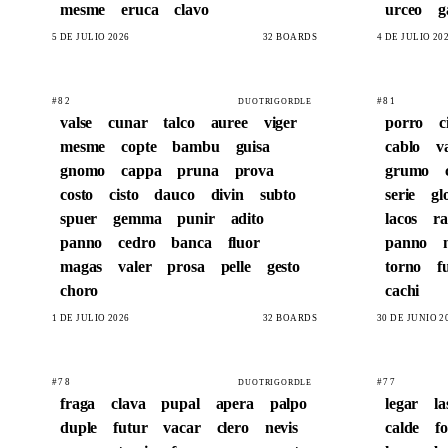
mesme
eruca
clavo
urceo
g
5 DE JULIO 2026
32 BOARDS
4 DE JULIO 20
#82
#81
DUOTRIGORDLE
valse
cunar
talco
auree
viger
porro
c
mesme
copte
bambu
guisa
cablo
v
gnomo
cappa
pruna
prova
grumo
costo
cisto
dauco
divin
subto
serie
gl
spuer
gemma
punir
adito
lacos
r
panno
cedro
banca
fluor
panno
magas
valer
prosa
pelle
gesto
torno
f
choro
cachi
1 DE JULIO 2026
32 BOARDS
30 DE JUNIO 2
#78
#77
DUOTRIGORDLE
fraga
clava
pupal
apera
palpo
legar
la
duple
futur
vacar
clero
nevis
calde
f