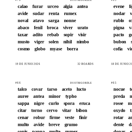
DUOTRIGORDLE
calao
furar
urceo
algia
antea
evene
l
avide
sudar
renta
rumex
nodar
v
noval
atavo
sarga
nonne
rublo
o
abaco
fenil
broca
viver
urato
pigna
v
taxar
adito
rebab
sopir
visir
pacto
g
musto
viger
solen
nihil
nimbo
bubon
cosmo
globo
myase
borra
cofia
vi
19 DE JUNIO 2026
32 BOARDS
18 DE JUNIO 2
#66
#65
DUOTRIGORDLE
talco
covar
tarso
aceto
lucto
nocue
t
auree
antea
minor
typho
preda
n
sappa
nigre
curlo
spora
eruca
rosse
m
citar
torno
cervo
vitar
bibon
oxydo
cenar
robur
firme
veste
finir
rotar
a
multo
avide
breve
grumo
dente
d
sopir
panna
multe
rumex
dopar