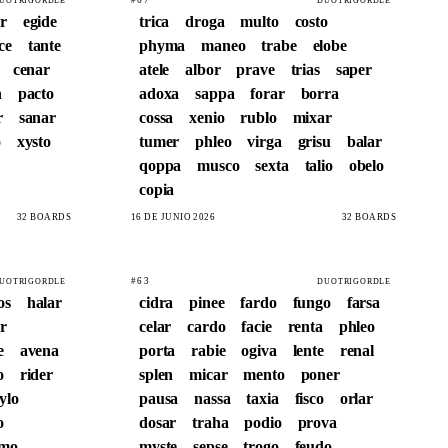
UOTRIGORDLE
DUOTRIGORDLE
ar
egide
trica
droga
multo
costo
ce
tante
phyma
maneo
trabe
elobe
cenar
atele
albor
prave
trias
saper
n
pacto
adoxa
sappa
forar
borra
r
sanar
cossa
xenio
rublo
mixar
o
xysto
tumer
phleo
virga
grisu
balar
qoppa
musco
sexta
talio
obelo
copia
32 BOARDS
16 DE JUNIO 2026
32 BOARDS
#63
UOTRIGORDLE
DUOTRIGORDLE
os
halar
cidra
pinee
fardo
fungo
farsa
r
celar
cardo
facie
renta
phleo
e
avena
porta
rabie
ogiva
lente
renal
o
rider
splen
micar
mento
poner
ylo
pausa
nassa
taxia
fisco
orlar
o
dosar
traha
podio
prova
omo
myste
sepse
trogo
feudo