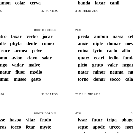
amon
colar
cerva
banda
laxar
canil
26
32 BOARDS
3 DE JULIO 2026
#80
DUOTRIGORDLE
D
itro
faxar
verbo
jocar
preda
ambon
nassa
ce
alle
phyta
dente
rumex
anxie
niple
domar
me
cruce
armea
pelve
ruina
lycio
cacto
allio
omo
avion
clavo
salar
quarz
ecart
tedio
fund
ango
vadar
malve
picto
gruto
valer
nega
matur
fluor
modio
natar
minor
neuma
mu
umar
museo
gesto
torno
donar
socco
cal
026
32 BOARDS
29 DE JUNIO 2026
#76
DUOTRIGORDLE
D
sse
haspa
vitar
feudo
lysar
futur
tripa
phag
oras
tocco
fetar
myste
sepse
apode
urceo
no