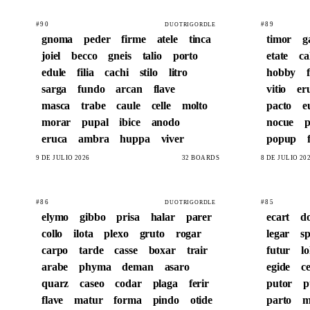
#90
#89
DUOTRIGORDLE
gnoma
peder
firme
atele
tinca
timor
g
joiel
becco
gneis
talio
porto
etate
ca
edule
filia
cachi
stilo
litro
hobby
sarga
fundo
arcan
flave
vitio
er
masca
trabe
caule
celle
molto
pacto
e
morar
pupal
ibice
anodo
nocue
eruca
ambra
huppa
viver
popup
9 DE JULIO 2026
32 BOARDS
8 DE JULIO 20
#86
#85
DUOTRIGORDLE
elymo
gibbo
prisa
halar
parer
ecart
d
collo
ilota
plexo
gruto
rogar
legar
sp
carpo
tarde
casse
boxar
trair
futur
lo
arabe
phyma
deman
asaro
egide
c
quarz
caseo
codar
plaga
ferir
putor
p
flave
matur
forma
pindo
otide
parto
m