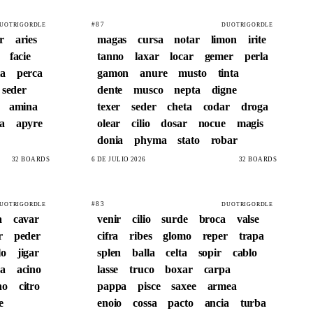
#87
UOTRIGORDLE
DUOTRIGORDLE
r
aries
magas
cursa
notar
limon
irite
facie
tanno
laxar
locar
gemer
perla
ta
perca
gamon
anure
musto
tinta
seder
dente
musco
nepta
digne
amina
texer
seder
cheta
codar
droga
a
apyre
olear
cilio
dosar
nocue
magis
donia
phyma
stato
robar
32 BOARDS
6 DE JULIO 2026
32 BOARDS
#83
UOTRIGORDLE
DUOTRIGORDLE
a
cavar
venir
cilio
surde
broca
valse
r
peder
cifra
ribes
glomo
reper
trapa
lo
jigar
splen
balla
celta
sopir
cablo
ca
acino
lasse
truco
boxar
carpa
ho
citro
pappa
pisce
saxee
armea
e
enoio
cossa
pacto
ancia
turba