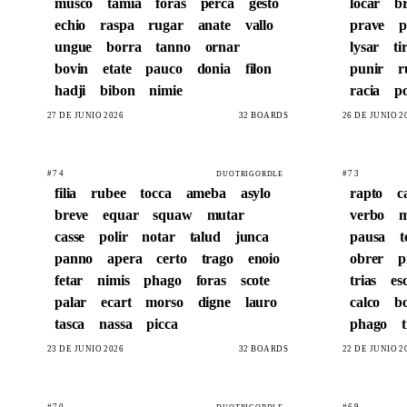
musco
tamia
foras
perca
gesto
locar
b
echio
raspa
rugar
anate
vallo
prave
p
ungue
borra
tanno
ornar
lysar
ti
bovin
etate
pauco
donia
filon
punir
r
hadji
bibon
nimie
racia
p
27 DE JUNIO 2026
32 BOARDS
26 DE JUNIO 2
#74
#73
DUOTRIGORDLE
filia
rubee
tocca
ameba
asylo
rapto
c
breve
equar
squaw
mutar
verbo
m
casse
polir
notar
talud
junca
pausa
t
panno
apera
certo
trago
enoio
obrer
p
fetar
nimis
phago
foras
scote
trias
es
palar
ecart
morso
digne
lauro
calco
bo
tasca
nassa
picca
phago
23 DE JUNIO 2026
32 BOARDS
22 DE JUNIO 2
#70
#69