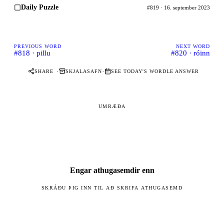
Daily Puzzle
#819 · 16. september 2023
PREVIOUS WORD
NEXT WORD
#818 · pillu
#820 · róinn
·
·
SHARE
SKJALASAFN
SEE TODAY'S WORDLE ANSWER
UMRÆÐA
Engar athugasemdir enn
SKRÁÐU ÞIG INN TIL AÐ SKRIFA ATHUGASEMD