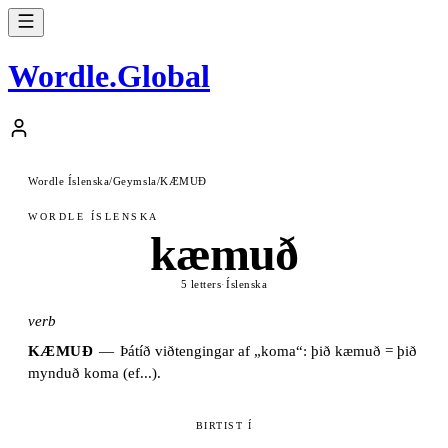
Wordle
.
Global
Wordle Íslenska
/
Geymsla
/
KÆMUÐ
WORDLE ÍSLENSKA
kæmuð
5 letters
·
Íslenska
verb
KÆMUÐ
—
Þátíð viðtengingar af „koma“: þið kæmuð = þið
mynduð koma (ef...).
BIRTIST Í