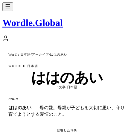
Wordle
.
Global
Wordle 日本語
アーカイブ
ははのあい
/
/
WORDLE 日本語
ははのあい
·
5文字
日本語
noun
ははのあい
—
母の愛。母親が子どもを大切に思い、守り
育てようとする愛情のこと。
登場した場所