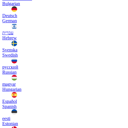
Bulgarian
Deutsch
German
עברית
Hebrew
Svenska
Swedish
русский
Russian
magyar
Hungarian
Español
Spanish
eesti
Estonian