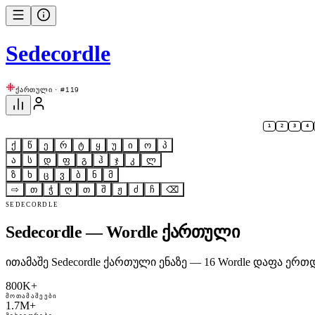
Sedecordle
ქართული · #119
1
2
3
4
ქ
წ
ე
რ
ტ
ყ
უ
ი
ო
პ
ა
ს
დ
ფ
გ
ჰ
ჯ
კ
ლ
ზ
ხ
ც
ვ
ბ
ნ
მ
⇨
თ
ჭ
ღ
თ
შ
ჟ
ძ
ჩ
⌫
SEDECORDLE
Sedecordle — Wordle ქართული
ითამაშე Sedecordle ქართული ენაზე — 16 Wordle დაფა
800K+
ᲛᲝᲗᲐᲛᲐᲨᲔᲔᲑᲘ
1.7M+