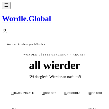
Wordle
.
Global
Wordle Lëtzebuergesch
/
Archiv
WORDLE LËTZEBUERGESCH · ARCHIV
all wierder
120
deeglech Wierder an nach méi
DAILY PUZZLE
DORDLE
QUORDLE
OCTORDLE
#90
DORDLE