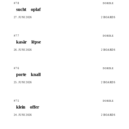
#78
DORDLE
sucht
oplaf
27. JUNI 2026
2 BOARDS
#77
DORDLE
kasär
lëpse
26. JUNI 2026
2 BOARDS
#76
DORDLE
porte
knall
25. JUNI 2026
2 BOARDS
#75
DORDLE
klein
offer
24. JUNI 2026
2 BOARDS