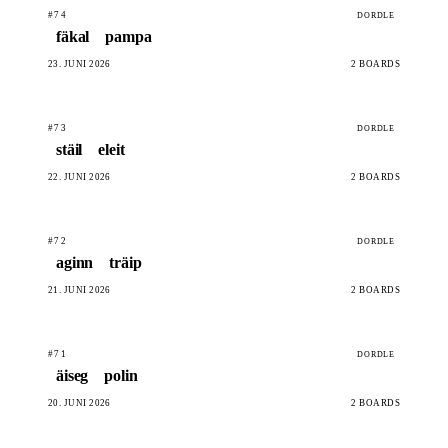
#74
DORDLE
fäkal
pampa
23. JUNI 2026
2 BOARDS
#73
DORDLE
stäil
eleit
22. JUNI 2026
2 BOARDS
#72
DORDLE
aginn
träip
21. JUNI 2026
2 BOARDS
#71
DORDLE
äiseg
polin
20. JUNI 2026
2 BOARDS