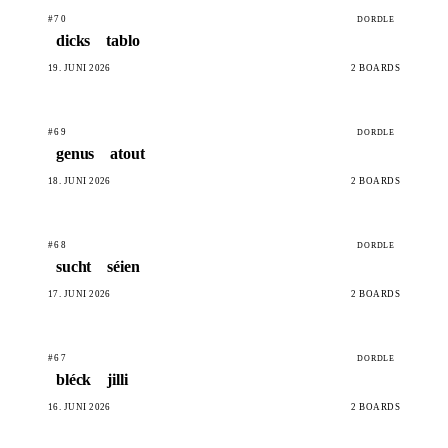
#70
DORDLE
dicks
tablo
19. JUNI 2026
2 BOARDS
#69
DORDLE
genus
atout
18. JUNI 2026
2 BOARDS
#68
DORDLE
sucht
séien
17. JUNI 2026
2 BOARDS
#67
DORDLE
bléck
jilli
16. JUNI 2026
2 BOARDS