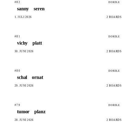
#82
DORDLE
sanny
seren
1. JULI 2026
2 BOARDS
#81
DORDLE
vichy
platt
30. JUNI 2026
2 BOARDS
#80
DORDLE
schal
ornat
29. JUNI 2026
2 BOARDS
#79
DORDLE
tumor
planz
28. JUNI 2026
2 BOARDS