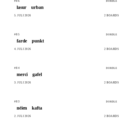
#86
DORDLE
lasur
urban
5. JULI 2026
2 BOARDS
#85
DORDLE
farde
punkt
4. JULI 2026
2 BOARDS
#84
DORDLE
merci
gafel
3. JULI 2026
2 BOARDS
#83
DORDLE
néien
kafta
2. JULI 2026
2 BOARDS