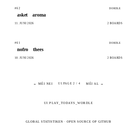
#62
DORDLE
asket
aroma
11. JUNI 2026
2 BOARDS
#61
DORDLE
nofro
thees
10. JUNI 2026
2 BOARDS
← MÉI NEI
MÉI AL →
UI.PAGE 2 / 4
UI.PLAY_TODAYS_WORDLE
GLOBAL STATISTIKEN
·
OPEN SOURCE OP GITHUB