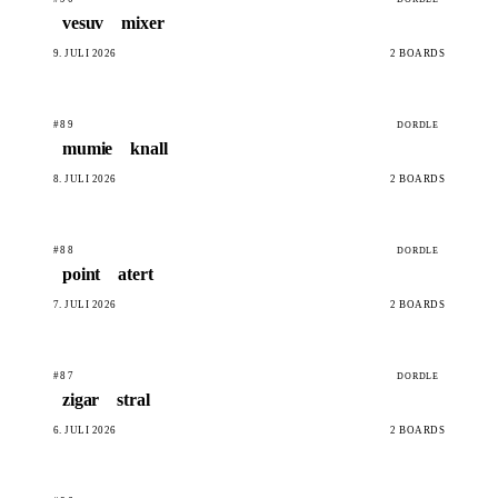
vesuv
mixer
9. JULI 2026
2 BOARDS
#89
DORDLE
mumie
knall
8. JULI 2026
2 BOARDS
#88
DORDLE
point
atert
7. JULI 2026
2 BOARDS
#87
DORDLE
zigar
stral
6. JULI 2026
2 BOARDS