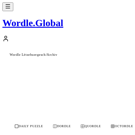
Wordle
.
Global
Wordle Lëtzebuergesch
/
Archiv
DAILY PUZZLE
DORDLE
QUORDLE
OCTORDLE