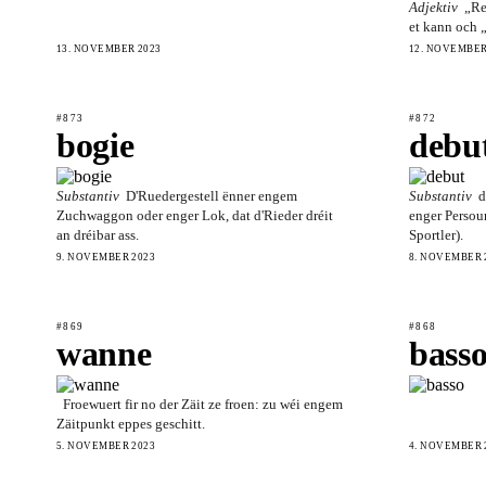
Adjektiv
„Re
et kann och „
13. NOVEMBER 2023
12. NOVEMBER
#873
#872
bogie
debu
Substantiv
D'Ruedergestell ënner engem
Substantiv
d
Zuchwaggon oder enger Lok, dat d'Rieder dréit
enger Persoun
an dréibar ass.
Sportler).
9. NOVEMBER 2023
8. NOVEMBER 
#869
#868
wanne
bass
Froewuert fir no der Zäit ze froen: zu wéi engem
Zäitpunkt eppes geschitt.
5. NOVEMBER 2023
4. NOVEMBER 