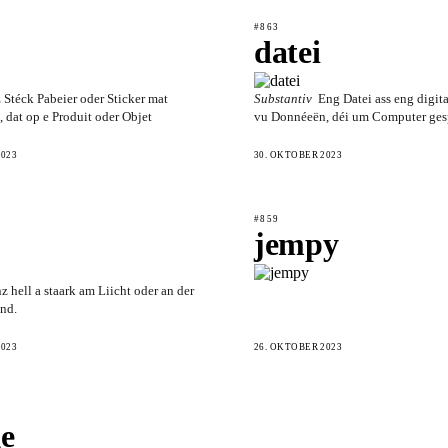
#863
datei
 Stéck Pabeier oder Sticker mat
Substantiv
Eng Datei ass eng digi
 dat op e Produit oder Objet
vu Donnéeën, déi um Computer gesp
2023
30. OKTOBER 2023
#859
jempy
z hell a staark am Liicht oder an der
end.
2023
26. OKTOBER 2023
e