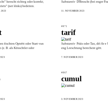
cht“ heescht richteg oder korrekt;
Substantiv
D'Broscht (bei enger Fra)
riets“ (net lénks) bedeiten.
 2023
11. NOVEMBER 2023
#871
t
tarif
en éischten Optrëtt oder Start vun
Substantiv
Präis oder Tax, déi fir e
 (z. B. als Kënschtler oder
eng Leeschtung berechent gëtt.
2023
7. NOVEMBER 2023
#867
o
cumul
2023
3. NOVEMBER 2023