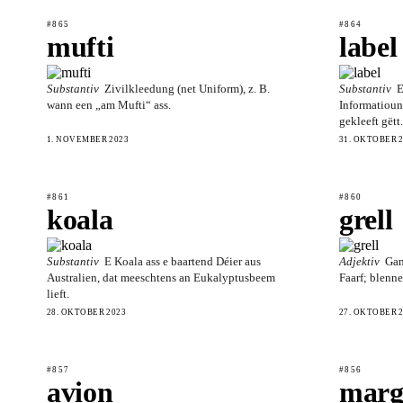
#865
#864
mufti
label
Substantiv
Zivilkleedung (net Uniform), z. B.
Substantiv
E
wann een „am Mufti“ ass.
Informatioun,
gekleeft gëtt.
1. NOVEMBER 2023
31. OKTOBER 
#861
#860
koala
grell
Substantiv
E Koala ass e baartend Déier aus
Adjektiv
Gan
Australien, dat meeschtens an Eukalyptusbeem
Faarf; blenn
lieft.
28. OKTOBER 2023
27. OKTOBER 
#857
#856
avion
marg