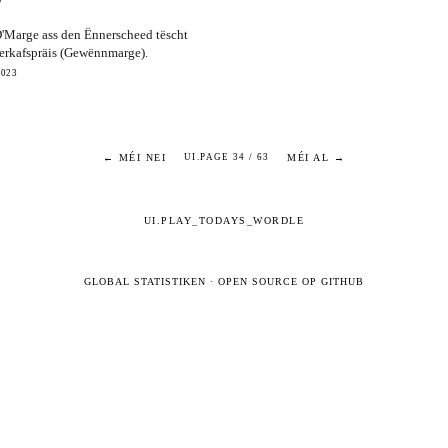
'Marge ass den Ënnerscheed tëscht
erkafspräis (Gewënnmarge).
2023
← MÉI NEI
MÉI AL →
UI.PAGE 34 / 63
UI.PLAY_TODAYS_WORDLE
GLOBAL STATISTIKEN
·
OPEN SOURCE OP GITHUB