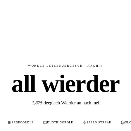
WORDLE LËTZEBUERGESCH · ARCHIV
all wierder
1,875
deeglech Wierder an nach méi
SEDECORDLE
DUOTRIGORDLE
SPEED STREAK
GL