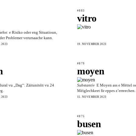
#883
vitro
efor: e Risiko oder eng Situatioun,
der Problemer verursaache kann.
 2023
19. NOVEMBER 2023
#879
n
moyen
lural vu „Dag“: Zäitunitéit vu 24
Substantiv
E Moyen ass e Mëttel o
eg.
Méiglechkeet fir eppes z’erreechen.
 2023
15. NOVEMBER 2023
#875
busen