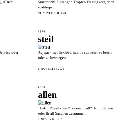
, d'Brëst.
Substantiv
E klengen Tropfen Flëssegkeet, deen
erofdrëpst.
10. NOVEMBER 2023
#870
steif
 Service oder
Adjektiv
net flexibel; haart a schwéier ze béien
oder ze beweegen.
6. NOVEMBER 2023
#866
allen
Dativ/Plural vum Pronomen „all“: fir jiddereen
oder fir all Saachen zesummen.
2. NOVEMBER 2023