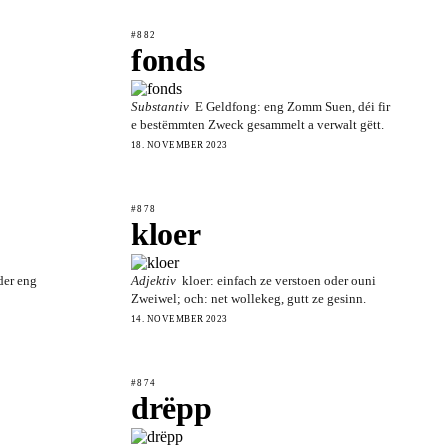
#882
fonds
Substantiv
E Geldfong: eng Zomm Suen, déi fir
e bestëmmten Zweck gesammelt a verwalt gëtt.
18. NOVEMBER 2023
#878
kloer
der eng
Adjektiv
kloer: einfach ze verstoen oder ouni
Zweiwel; och: net wollekeg, gutt ze gesinn.
14. NOVEMBER 2023
#874
drëpp