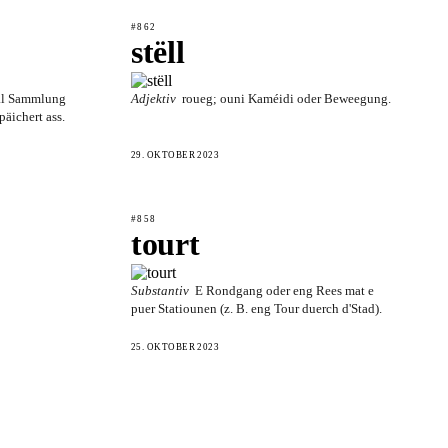
#862
stëll
tal Sammlung
Adjektiv
roueg; ouni Kaméidi oder Beweegung.
äichert ass.
29. OKTOBER 2023
#858
tourt
Substantiv
E Rondgang oder eng Rees mat e
puer Statiounen (z. B. eng Tour duerch d'Stad).
25. OKTOBER 2023