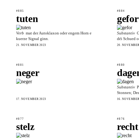
#885
#884
tuten
gefor
Verb
mat der Autoklaxon oder engem Horn e
Substantiv
G
kuerze Signal ginn.
déi Schued o
21. NOVEMBER 2023
20. NOVEMBER
#881
#880
neger
dage
Substantiv
P
Stonnen; De
17. NOVEMBER 2023
16. NOVEMBER
#877
#876
stelz
recht