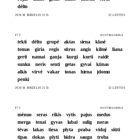
dėlto
2026 M. BIRŽELIO 22 D.
32 LENTOS
#72
DUOTRIGORDLE
tekti
dėlto
grupė
aktas
siena
klasė
tomas
giria
regis
sūrus
angis
kilmė
liana
gerti
namai
gauja
kurgi
kurti
raidė
sunku
neris
senti
getas
gyvai
kūnas
alkis
virvė
vakar
tonas
hiena
įdomu
penki
2026 M. BIRŽELIO 21 D.
32 LENTOS
#71
DUOTRIGORDLE
mėnuo
seras
rikis
vytis
pajus
medus
merga
tenai
gyvas
labai
sulig
noras
tėvas
lakas
tiesa
plyta
praba
viduj
siūti
tipas
dokas
plyti
hidra
saugu
troba