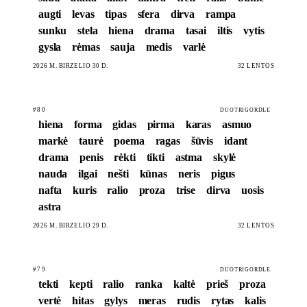
augti
levas
tipas
sfera
dirva
rampa
sunku
stela
hiena
drama
tasai
iltis
vytis
gysla
rėmas
sauja
medis
varlė
2026 M. BIRŽELIO 30 D.
32 LENTOS
#80
DUOTRIGORDLE
hiena
forma
gidas
pirma
karas
asmuo
markė
taurė
poema
ragas
šūvis
idant
drama
penis
rėkti
tikti
astma
skylė
nauda
ilgai
nešti
kūnas
neris
pigus
nafta
kuris
ralio
proza
trise
dirva
uosis
astra
2026 M. BIRŽELIO 29 D.
32 LENTOS
#79
DUOTRIGORDLE
tekti
kepti
ralio
ranka
kaltė
prieš
proza
vertė
hitas
gylys
meras
rudis
rytas
kalis