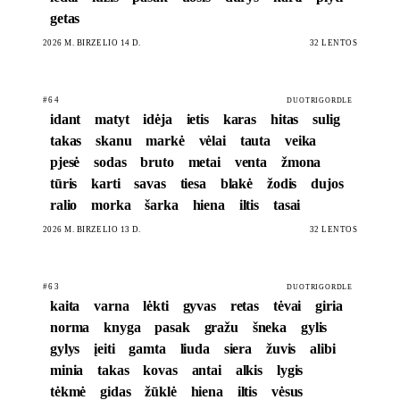
getas
2026 M. BIRŽELIO 14 D.
32 LENTOS
#64
DUOTRIGORDLE
idant
matyt
idėja
ietis
karas
hitas
sulig
takas
skanu
markė
vėlai
tauta
veika
pjesė
sodas
bruto
metai
venta
žmona
tūris
karti
savas
tiesa
blakė
žodis
dujos
ralio
morka
šarka
hiena
iltis
tasai
2026 M. BIRŽELIO 13 D.
32 LENTOS
#63
DUOTRIGORDLE
kaita
varna
lėkti
gyvas
retas
tėvai
giria
norma
knyga
pasak
gražu
šneka
gylis
gylys
įeiti
gamta
liuda
siera
žuvis
alibi
minia
takas
kovas
antai
alkis
lygis
tėkmė
gidas
žūklė
hiena
iltis
vėsus