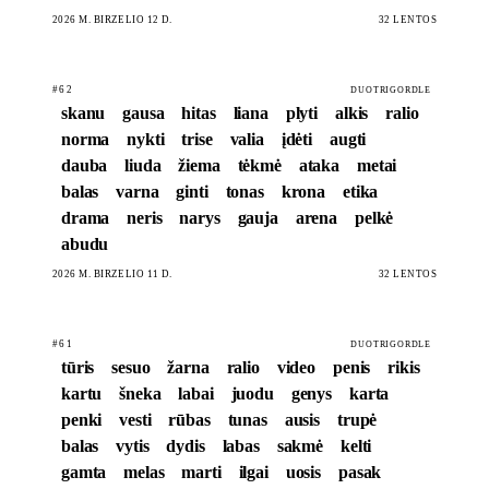
2026 M. BIRŽELIO 12 D.
32 LENTOS
#62
DUOTRIGORDLE
skanu
gausa
hitas
liana
plyti
alkis
ralio
norma
nykti
trise
valia
įdėti
augti
dauba
liuda
žiema
tėkmė
ataka
metai
balas
varna
ginti
tonas
krona
etika
drama
neris
narys
gauja
arena
pelkė
abudu
2026 M. BIRŽELIO 11 D.
32 LENTOS
#61
DUOTRIGORDLE
tūris
sesuo
žarna
ralio
video
penis
rikis
kartu
šneka
labai
juodu
genys
karta
penki
vesti
rūbas
tunas
ausis
trupė
balas
vytis
dydis
labas
sakmė
kelti
gamta
melas
marti
ilgai
uosis
pasak