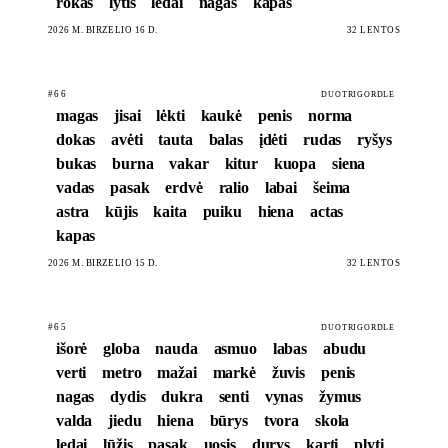
rokas
lytis
ledai
nagas
kapas
2026 M. BIRŽELIO 16 D.
32 LENTOS
#66
DUOTRIGORDLE
magas
jisai
lėkti
kaukė
penis
norma
dokas
avėti
tauta
balas
įdėti
rudas
ryšys
bukas
burna
vakar
kitur
kuopa
siena
vadas
pasak
erdvė
ralio
labai
šeima
astra
kūjis
kaita
puiku
hiena
actas
kapas
2026 M. BIRŽELIO 15 D.
32 LENTOS
#65
DUOTRIGORDLE
išorė
globa
nauda
asmuo
labas
abudu
verti
metro
mažai
markė
žuvis
penis
nagas
dydis
dukra
senti
vynas
žymus
valda
jiedu
hiena
būrys
tvora
skola
ledai
lūžis
pasak
uosis
durys
karti
plyti