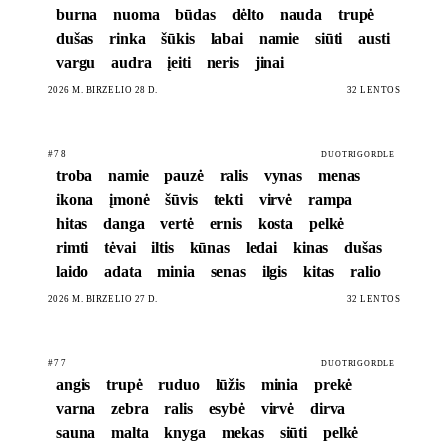
burna
nuoma
būdas
dėlto
nauda
trupė
dušas
rinka
šūkis
labai
namie
siūti
austi
vargu
audra
įeiti
neris
jinai
2026 M. BIRŽELIO 28 D.
32 LENTOS
#78
DUOTRIGORDLE
troba
namie
pauzė
ralis
vynas
menas
ikona
įmonė
šūvis
tekti
virvė
rampa
hitas
danga
vertė
ernis
kosta
pelkė
rimti
tėvai
iltis
kūnas
ledai
kinas
dušas
laido
adata
minia
senas
ilgis
kitas
ralio
2026 M. BIRŽELIO 27 D.
32 LENTOS
#77
DUOTRIGORDLE
angis
trupė
ruduo
lūžis
minia
prekė
varna
zebra
ralis
esybė
virvė
dirva
sauna
malta
knyga
mekas
siūti
pelkė