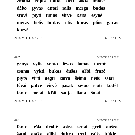
žmona
rojus
tauta
įdėti
alkis
įmonė
dėlto
gyvas
antai
ralis
merga
badas
srovė
plyti
tunas
virvė
kaita
esybė
meras
helis
būdas
ietis
karas
plius
garas
karvė
2026 M. LIEPOS 2 D.
32 LENTOS
#82
DUOTRIGORDLE
genys
vytis
venta
tėvas
tomas
tarmė
esama
vykti
bukas
dušas
alibi
frazė
plyta
virti
degti
kalva
šeima
helis
salai
tėvai
gatvė
virvė
pasak
sesuo
siūti
kodėl
tonas
metai
kišti
sauja
liana
šokti
2026 M. LIEPOS 1 D.
32 LENTOS
#81
DUOTRIGORDLE
fonas
tešla
drobė
astra
senai
gerti
aušra
šauti
ataka
alibi
dukra
treti
ralio
būklė