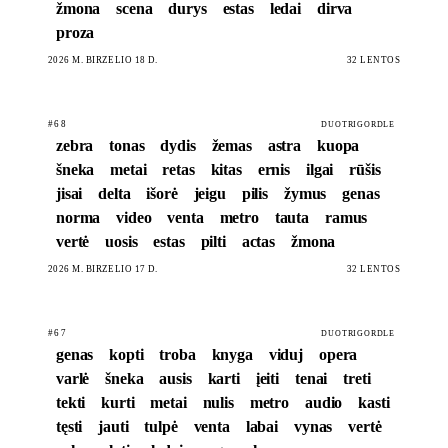
žmona
scena
durys
estas
ledai
dirva
proza
2026 M. BIRŽELIO 18 D.
32 LENTOS
#68
DUOTRIGORDLE
zebra
tonas
dydis
žemas
astra
kuopa
šneka
metai
retas
kitas
ernis
ilgai
rūšis
jisai
delta
išorė
jeigu
pilis
žymus
genas
norma
video
venta
metro
tauta
ramus
vertė
uosis
estas
pilti
actas
žmona
2026 M. BIRŽELIO 17 D.
32 LENTOS
#67
DUOTRIGORDLE
genas
kopti
troba
knyga
viduj
opera
varlė
šneka
ausis
karti
įeiti
tenai
treti
tekti
kurti
metai
nulis
metro
audio
kasti
tęsti
jauti
tulpė
venta
labai
vynas
vertė