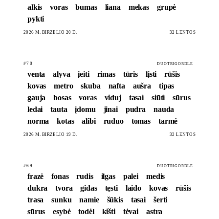
alkis
voras
bumas
liana
mekas
grupė
pykti
2026 M. BIRŽELIO 20 D.
32 LENTOS
#70
DUOTRIGORDLE
venta
alyva
įeiti
rimas
tūris
lįsti
rūšis
kovas
metro
skuba
nafta
aušra
tipas
gauja
bosas
voras
viduj
tasai
siūti
sūrus
ledai
tauta
įdomu
jinai
pudra
nauda
norma
kotas
alibi
ruduo
tomas
tarmė
2026 M. BIRŽELIO 19 D.
32 LENTOS
#69
DUOTRIGORDLE
frazė
fonas
rudis
ilgas
palei
medis
dukra
tvora
gidas
tęsti
laido
kovas
rūšis
trasa
sunku
namie
šūkis
tasai
šerti
sūrus
esybė
todėl
kišti
tėvai
astra