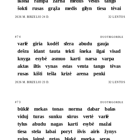
ikona
rampa
žarna
medus
vėsus
tango
šokti
rusas
grąža
medis
gilyn
tiesa
tėvai
2026 M. BIRŽELIO 24 D.
32 LENTOS
#74
DUOTRIGORDLE
varlė
giria
kodėl
sfera
abudu
gauja
dešra
idant
tauta
tekti
šneka
ilgai
visad
knyga
esybė
asmuo
karti
narsa
varpa
aktas
iltis
vynas
estas
venta
tango
tėvas
rusas
kišti
tešla
krizė
arena
penki
2026 M. BIRŽELIO 23 D.
32 LENTOS
#73
DUOTRIGORDLE
būklė
mekas
tonas
norma
dabar
balas
viduj
turas
sunku
sūrus
vertė
varlė
tylus
abudu
nagas
karti
esybė
mažai
tiesa
stela
labai
poryt
išvis
airis
žynys
rojus
laimė
getas
blakė
morka
seras