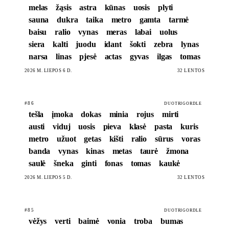
melas
žąsis
astra
kūnas
uosis
plyti
sauna
dukra
taika
metro
gamta
tarmė
baisu
ralio
vynas
meras
labai
uolus
siera
kalti
juodu
idant
šokti
zebra
lynas
narsa
linas
pjesė
actas
gyvas
ilgas
tomas
2026 M. LIEPOS 6 D.
32 LENTOS
#86
DUOTRIGORDLE
tešla
įmoka
dokas
minia
rojus
mirti
austi
viduj
uosis
pieva
klasė
pasta
kuris
metro
užuot
getas
kišti
ralio
sūrus
voras
banda
vynas
kinas
metas
taurė
žmona
saulė
šneka
ginti
fonas
tomas
kaukė
2026 M. LIEPOS 5 D.
32 LENTOS
#85
DUOTRIGORDLE
vėžys
verti
baimė
vonia
troba
bumas