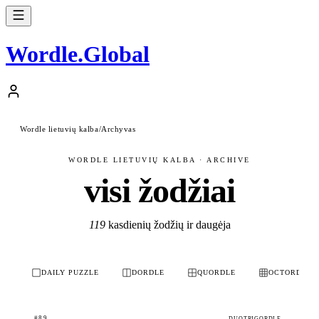
Wordle
.
Global
Wordle lietuvių kalba
/
Archyvas
WORDLE LIETUVIŲ KALBA · ARCHIVE
visi žodžiai
119
kasdienių žodžių ir daugėja
DAILY PUZZLE
DORDLE
QUORDLE
OCTORDLE
#89
DUOTRIGORDLE