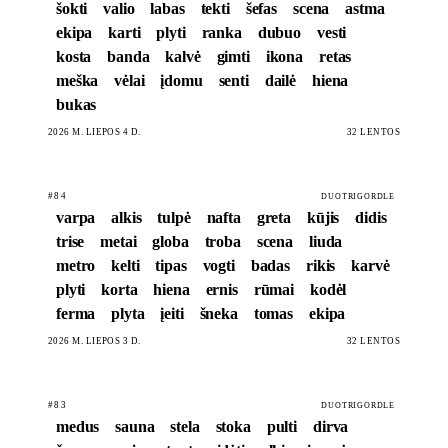
šokti
valio
labas
tekti
šefas
scena
astma
ekipa
karti
plyti
ranka
dubuo
vesti
kosta
banda
kalvė
gimti
ikona
retas
meška
vėlai
įdomu
senti
dailė
hiena
bukas
2026 M. LIEPOS 4 D.
32 LENTOS
#84
DUOTRIGORDLE
varpa
alkis
tulpė
nafta
greta
kūjis
didis
trise
metai
globa
troba
scena
liuda
metro
kelti
tipas
vogti
badas
rikis
karvė
plyti
korta
hiena
ernis
rūmai
kodėl
ferma
plyta
įeiti
šneka
tomas
ekipa
2026 M. LIEPOS 3 D.
32 LENTOS
#83
DUOTRIGORDLE
medus
sauna
stela
stoka
pulti
dirva