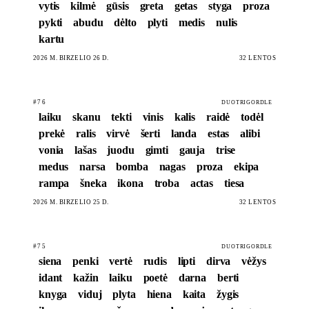
vytis
kilmė
gūsis
greta
getas
styga
proza
pykti
abudu
dėlto
plyti
medis
nulis
kartu
2026 M. BIRŽELIO 26 D.
32 LENTOS
#76
DUOTRIGORDLE
laiku
skanu
tekti
vinis
kalis
raidė
todėl
prekė
ralis
virvė
šerti
landa
estas
alibi
vonia
lašas
juodu
gimti
gauja
trise
medus
narsa
bomba
nagas
proza
ekipa
rampa
šneka
ikona
troba
actas
tiesa
2026 M. BIRŽELIO 25 D.
32 LENTOS
#75
DUOTRIGORDLE
siena
penki
vertė
rudis
lipti
dirva
vėžys
idant
kažin
laiku
poetė
darna
berti
knyga
viduj
plyta
hiena
kaita
žygis