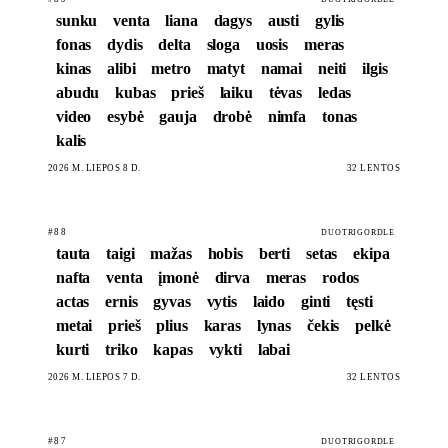
sunku
venta
liana
dagys
austi
gylis
fonas
dydis
delta
sloga
uosis
meras
kinas
alibi
metro
matyt
namai
neiti
ilgis
abudu
kubas
prieš
laiku
tėvas
ledas
video
esybė
gauja
drobė
nimfa
tonas
kalis
2026 M. LIEPOS 8 D.
32 LENTOS
#88
DUOTRIGORDLE
tauta
taigi
mažas
hobis
berti
setas
ekipa
nafta
venta
įmonė
dirva
meras
rodos
actas
ernis
gyvas
vytis
laido
ginti
tęsti
metai
prieš
plius
karas
lynas
čekis
pelkė
kurti
triko
kapas
vykti
labai
2026 M. LIEPOS 7 D.
32 LENTOS
#87
DUOTRIGORDLE