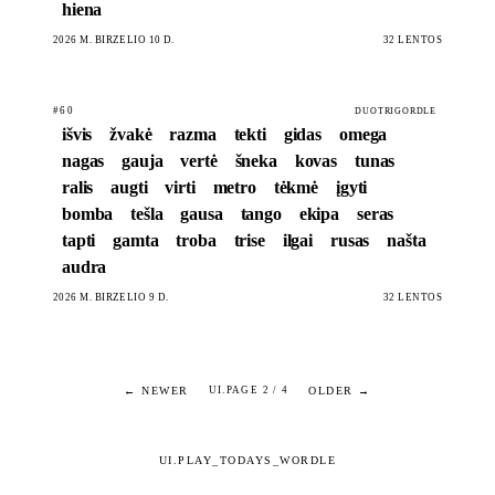
hiena
2026 M. BIRŽELIO 10 D.
32 LENTOS
#60
DUOTRIGORDLE
išvis
žvakė
razma
tekti
gidas
omega
nagas
gauja
vertė
šneka
kovas
tunas
ralis
augti
virti
metro
tėkmė
įgyti
bomba
tešla
gausa
tango
ekipa
seras
tapti
gamta
troba
trise
ilgai
rusas
našta
audra
2026 M. BIRŽELIO 9 D.
32 LENTOS
← NEWER
OLDER →
UI.PAGE 2 / 4
UI.PLAY_TODAYS_WORDLE