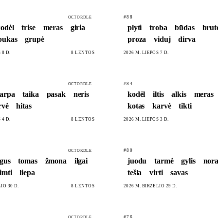
#88
OCTORDLE
odėl
trise
meras
giria
plyti
troba
būdas
brut
bukas
grupė
proza
viduj
dirva
 8 D.
8 LENTOS
2026 M. LIEPOS 7 D.
#84
OCTORDLE
arpa
taika
pasak
neris
kodėl
iltis
alkis
meras
rvė
hitas
kotas
karvė
tikti
 4 D.
8 LENTOS
2026 M. LIEPOS 3 D.
#80
OCTORDLE
igus
tomas
žmona
ilgai
juodu
tarmė
gylis
nora
imti
liepa
tešla
virti
savas
IO 30 D.
8 LENTOS
2026 M. BIRŽELIO 29 D.
#76
OCTORDLE