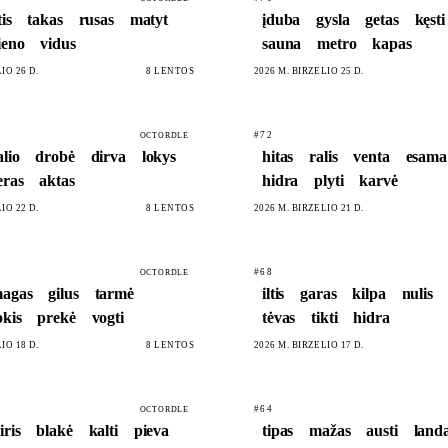
tis
takas
rusas
matyt
įduba
gysla
getas
kęsti
ieno
vidus
sauna
metro
kapas
IO 26 D.
8 LENTOS
2026 M. BIRŽELIO 25 D.
#72
OCTORDLE
alio
drobė
dirva
lokys
hitas
ralis
venta
esama
eras
aktas
hidra
plyti
karvė
IO 22 D.
8 LENTOS
2026 M. BIRŽELIO 21 D.
#68
OCTORDLE
agas
gilus
tarmė
iltis
garas
kilpa
nulis
okis
prekė
vogti
tėvas
tikti
hidra
IO 18 D.
8 LENTOS
2026 M. BIRŽELIO 17 D.
#64
OCTORDLE
iris
blakė
kalti
pieva
tipas
mažas
austi
land