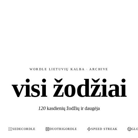
WORDLE LIETUVIŲ KALBA · ARCHIVE
visi žodžiai
120
kasdienių žodžių ir daugėja
SEDECORDLE
DUOTRIGORDLE
SPEED STREAK
GL