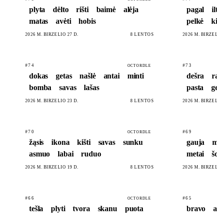
plyta
dėlto
rišti
baimė
alėja
pagal
il
matas
avėti
hobis
pelkė
k
2026 M. BIRŽELIO 27 D.
8 LENTOS
2026 M. BIRŽEL
#74
#73
OCTORDLE
dokas
getas
našlė
antai
minti
dešra
r
bomba
savas
lašas
pasta
g
2026 M. BIRŽELIO 23 D.
8 LENTOS
2026 M. BIRŽEL
#70
#69
OCTORDLE
žąsis
ikona
kišti
savas
sunku
gauja
m
asmuo
labai
ruduo
metai
š
2026 M. BIRŽELIO 19 D.
8 LENTOS
2026 M. BIRŽEL
#66
#65
OCTORDLE
tešla
plyti
tvora
skanu
puota
bravo
a