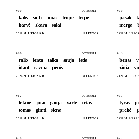
#90
#89
OCTORDLE
kalis
siūti
tonas
trupė
terpė
pasak
k
karvė
skara
salai
merga
2026 M. LIEPOS 9 D.
8 LENTOS
2026 M. LIEPOS
#86
#85
OCTORDLE
ralio
lenta
taika
sauja
ietis
benas
v
idant
razma
penis
žinia
vi
2026 M. LIEPOS 5 D.
8 LENTOS
2026 M. LIEPOS
#82
#81
OCTORDLE
tėkmė
jinai
gauja
varlė
retas
tyras
p
tomas
gimti
siena
prekė
g
2026 M. LIEPOS 1 D.
8 LENTOS
2026 M. BIRŽEL
#78
#77
OCTORDLE