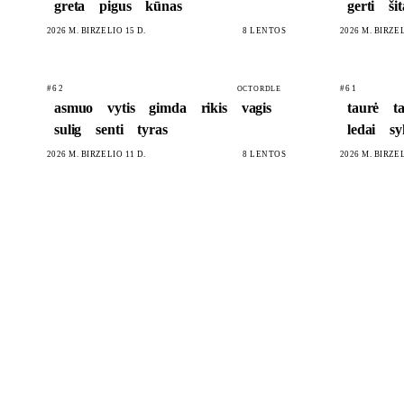
greta
pigus
kūnas
gerti
ši
2026 M. BIRŽELIO 15 D.
8 LENTOS
2026 M. BIRŽEL
#62
#61
OCTORDLE
asmuo
vytis
gimda
rikis
vagis
taurė
t
sulig
senti
tyras
ledai
sy
2026 M. BIRŽELIO 11 D.
8 LENTOS
2026 M. BIRŽEL