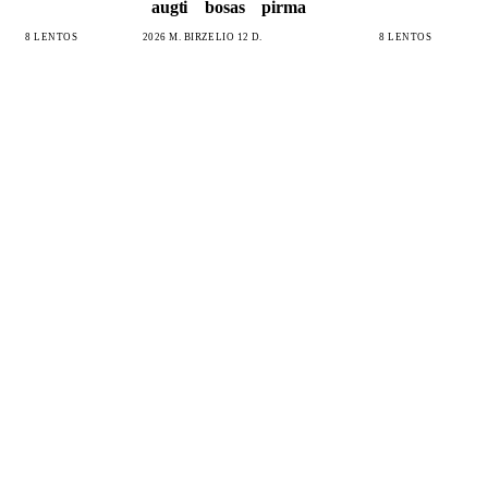
augti
bosas
pirma
8 LENTOS
2026 M. BIRŽELIO 12 D.
8 LENTOS