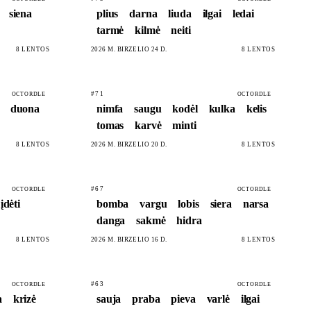
siena
plius
darna
liuda
ilgai
ledai
tarmė
kilmė
neiti
8 LENTOS
2026 M. BIRŽELIO 24 D.
8 LENTOS
#71
OCTORDLE
OCTORDLE
duona
nimfa
saugu
kodėl
kulka
kelis
tomas
karvė
minti
8 LENTOS
2026 M. BIRŽELIO 20 D.
8 LENTOS
#67
OCTORDLE
OCTORDLE
įdėti
bomba
vargu
lobis
siera
narsa
danga
sakmė
hidra
8 LENTOS
2026 M. BIRŽELIO 16 D.
8 LENTOS
#63
OCTORDLE
OCTORDLE
a
krizė
sauja
praba
pieva
varlė
ilgai