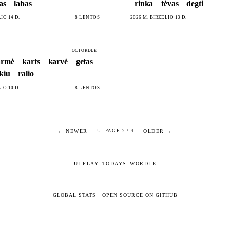
tas
labas
rinka
tėvas
degti
IO 14 D.
8 LENTOS
2026 M. BIRŽELIO 13 D.
OCTORDLE
armė
karts
karvė
getas
kiu
ralio
IO 10 D.
8 LENTOS
← NEWER
OLDER →
UI.PAGE 2 / 4
UI.PLAY_TODAYS_WORDLE
GLOBAL STATS
·
OPEN SOURCE ON GITHUB