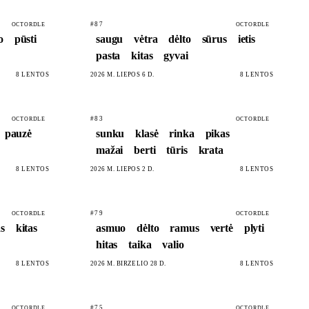
#87
OCTORDLE
OCTORDLE
o
pūsti
saugu
vėtra
dėlto
sūrus
ietis
pasta
kitas
gyvai
8 LENTOS
2026 M. LIEPOS 6 D.
8 LENTOS
#83
OCTORDLE
OCTORDLE
pauzė
sunku
klasė
rinka
pikas
mažai
berti
tūris
krata
8 LENTOS
2026 M. LIEPOS 2 D.
8 LENTOS
#79
OCTORDLE
OCTORDLE
s
kitas
asmuo
dėlto
ramus
vertė
plyti
hitas
taika
valio
8 LENTOS
2026 M. BIRŽELIO 28 D.
8 LENTOS
#75
OCTORDLE
OCTORDLE