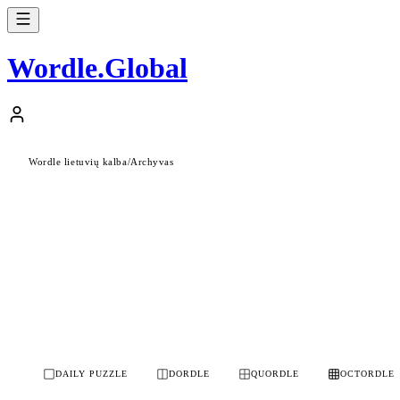
Wordle
.
Global
Wordle lietuvių kalba
/
Archyvas
DAILY PUZZLE
DORDLE
QUORDLE
OCTORDLE