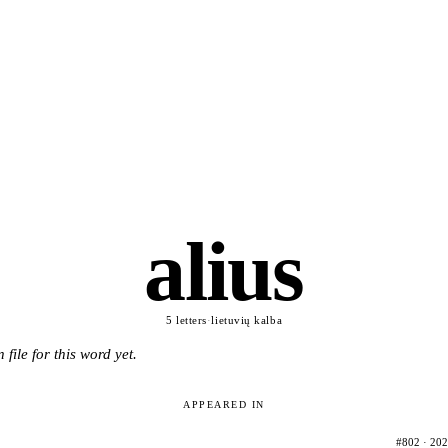
alius
5 letters
·
lietuvių kalba
 file for this word yet.
APPEARED IN
#802 · 202