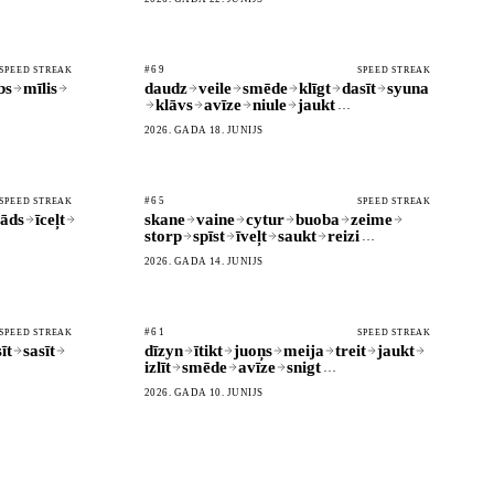
#69
SPEED STREAK
SPEED STREAK
bs
mīlis
daudz
veile
smēde
klīgt
dasīt
syuna
klāvs
avīze
niule
jaukt
…
2026. GADA 18. JŪNIJS
#65
SPEED STREAK
SPEED STREAK
āds
īceļt
skane
vaine
cytur
buoba
zeime
storp
spīst
īveļt
saukt
reizi
…
2026. GADA 14. JŪNIJS
#61
SPEED STREAK
SPEED STREAK
īt
sasīt
dīzyn
ītikt
juoņs
meija
treit
jaukt
izlīt
smēde
avīze
snigt
…
2026. GADA 10. JŪNIJS