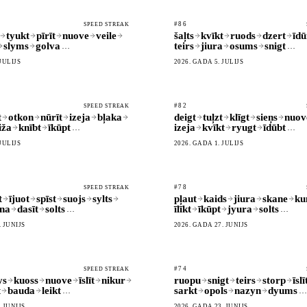
#86
SPEED STREAK
tyukt
pīrīt
nuove
veile
šaļts
kvīkt
ruods
dzert
īdū
slyms
golva
teirs
jiura
osums
snigt
…
…
JŪLIJS
2026. GADA 5. JŪLIJS
#82
SPEED STREAK
t
otkon
nūrīt
izeja
bļaka
deigt
tuļzt
klīgt
sieņs
nuov
iža
knībt
īkūpt
izeja
kvīkt
ryugt
īdūbt
…
…
JŪLIJS
2026. GADA 1. JŪLIJS
#78
SPEED STREAK
t
ījuot
spīst
suojs
sylts
pļaut
kaids
jiura
skane
ku
na
dasīt
solts
īlīkt
īkūpt
jyura
solts
…
…
. JŪNIJS
2026. GADA 27. JŪNIJS
#74
SPEED STREAK
ys
kuoss
nuove
īslīt
nikur
ruopu
snigt
teirs
storp
īslī
t
bauda
leikt
sarkt
opols
nazyn
dyums
…
…
. JŪNIJS
2026. GADA 23. JŪNIJS