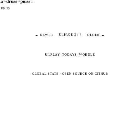
ža
drūss
puiss
…
 JŪNIJS
← NEWER
OLDER →
UI.PAGE 2 / 4
UI.PLAY_TODAYS_WORDLE
GLOBAL STATS
·
OPEN SOURCE ON GITHUB