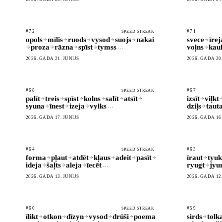
#72
#71
SPEED STREAK
opols
mīlis
ruods
vysod
suojs
nakai
svece
īrej
proza
rāzna
spīst
tymss
voļns
kau
…
2026. GADA 21. JŪNIJS
2026. GADA 20
#68
#67
SPEED STREAK
palīt
treis
spīst
kolns
salīt
atsīt
izsīt
viļkt
syuna
īnest
izeja
vylks
dziļs
taut
…
2026. GADA 17. JŪNIJS
2026. GADA 16
#64
#63
SPEED STREAK
forma
pļaut
atdēt
kļaus
adeit
pasīt
īraut
tyuk
ideja
šaļts
aleja
īecēt
ryugt
jyu
…
2026. GADA 13. JŪNIJS
2026. GADA 12
#60
#59
SPEED STREAK
īlikt
otkon
dīzyn
vysod
drūši
poema
sirds
tolk