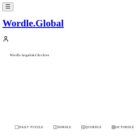
Wordle
.
Global
Wordle latgaliski
/
Archive
DAILY PUZZLE
DORDLE
QUORDLE
OCTORDLE