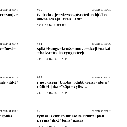
#85
SPEED STREAK
SPEED STREAK
rt
suojs
īveļt
kuoje
viezs
spīst
īrībt
bļūda
sukne
dzeja
treis
atlīt
…
2026. GADA 4. JŪLIJS
#81
SPEED STREAK
SPEED STREAK
e
īnest
spīst
kungs
krušs
nuove
dzeļt
nakai
bolva
īneit
ryugt
īceļt
…
2026. GADA 30. JŪNIJS
#77
SPEED STREAK
SPEED STREAK
ngs
ītikt
ījuot
izeja
buoba
īdūbt
reizi
ateja
nūlīt
bļaka
īkūpt
vylks
…
2026. GADA 26. JŪNIJS
#73
SPEED STREAK
SPEED STREAK
t
puiss
tymss
škībt
nūlīt
solts
īdūbt
pīsīt
pyrms
īlīkt
teirs
azars
…
2026. GADA 22. JŪNIJS