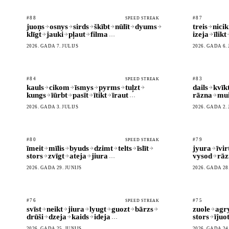
#88
#87
SPEED STREAK
juoņs
osnys
sirds
škībt
nūlīt
dyums
treis
nicik
klīgt
jauki
pļaut
filma
izeja
īlikt
…
2026. GADA 7. JŪLIJS
2026. GADA 6. 
#84
#83
SPEED STREAK
kauls
cikom
īsmys
pyrms
tuļzt
dails
kvīk
kungs
īūrbt
pasīt
ītikt
īraut
rāzna
mu
…
2026. GADA 3. JŪLIJS
2026. GADA 2. 
#80
#79
SPEED STREAK
īmeit
mīlis
byuds
dzimt
telts
īslīt
jyura
īvir
stors
zvīgt
ateja
jiura
vysod
rāz
…
2026. GADA 29. JŪNIJS
2026. GADA 28
#76
#75
SPEED STREAK
svīst
neikt
jiura
lyugt
guozt
bārzs
zuole
agr
drūši
dzeja
kaids
ideja
stors
ījuo
…
2026. GADA 25. JŪNIJS
2026. GADA 24