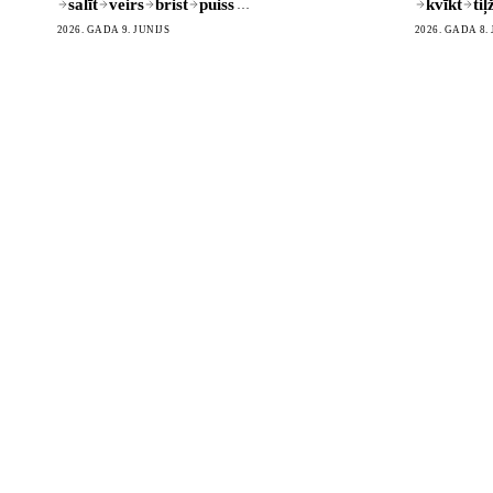
salīt
veirs
brist
puiss
kvīkt
tiļ
…
2026. GADA 9. JŪNIJS
2026. GADA 8.