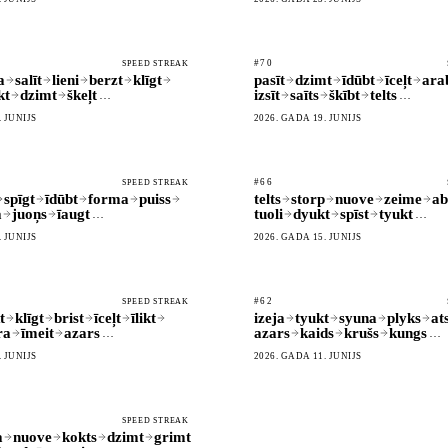
#70
SPEED STREAK
a
salīt
lieni
berzt
klīgt
pasīt
dzimt
īdūbt
īceļt
ara
kt
dzimt
škeļt
izsīt
saīts
škībt
telts
…
…
. JŪNIJS
2026. GADA 19. JŪNIJS
#66
SPEED STREAK
spīgt
īdūbt
forma
puiss
telts
storp
nuove
zeime
ab
a
juoņs
īaugt
tuoli
dyukt
spīst
tyukt
…
…
. JŪNIJS
2026. GADA 15. JŪNIJS
#62
SPEED STREAK
t
klīgt
brist
īceļt
īlikt
izeja
tyukt
syuna
plyks
ats
ra
īmeit
azars
azars
kaids
krušs
kungs
…
…
. JŪNIJS
2026. GADA 11. JŪNIJS
SPEED STREAK
a
nuove
kokts
dzimt
grimt