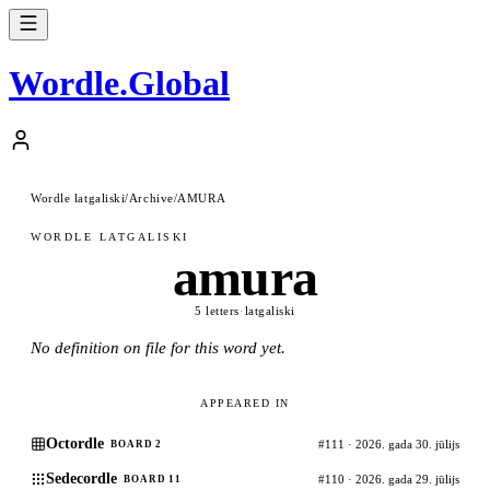
Wordle
.
Global
Wordle latgaliski
/
Archive
/
AMURA
WORDLE LATGALISKI
amura
5 letters
·
latgaliski
No definition on file for this word yet.
APPEARED IN
Octordle
#111 · 2026. gada 30. jūlijs
BOARD 2
Sedecordle
#110 · 2026. gada 29. jūlijs
BOARD 11