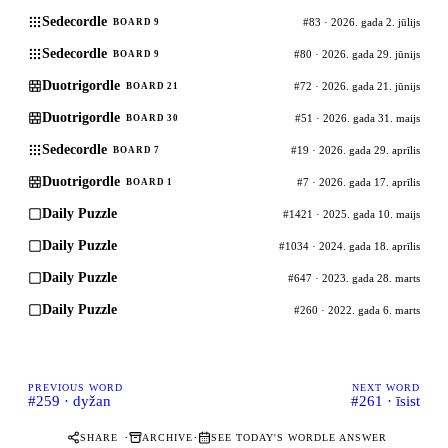
Sedecordle
#83 · 2026. gada 2. jūlijs
BOARD 9
Sedecordle
#80 · 2026. gada 29. jūnijs
BOARD 9
Duotrigordle
#72 · 2026. gada 21. jūnijs
BOARD 21
Duotrigordle
#51 · 2026. gada 31. maijs
BOARD 30
Sedecordle
#19 · 2026. gada 29. aprīlis
BOARD 7
Duotrigordle
#7 · 2026. gada 17. aprīlis
BOARD 1
Daily Puzzle
#1421 · 2025. gada 10. maijs
Daily Puzzle
#1034 · 2024. gada 18. aprīlis
Daily Puzzle
#647 · 2023. gada 28. marts
Daily Puzzle
#260 · 2022. gada 6. marts
PREVIOUS WORD
NEXT WORD
#259 · dyžan
#261 · īsist
·
·
SHARE
ARCHIVE
SEE TODAY'S WORDLE ANSWER