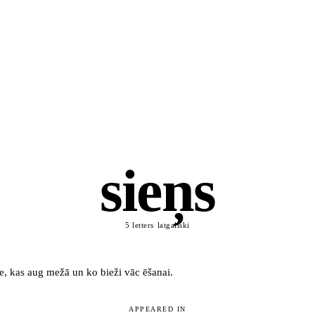
sieņs
5 letters
·
latgaliski
e, kas aug mežā un ko bieži vāc ēšanai.
APPEARED IN