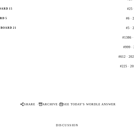
#25 
OARD 15
#6 · 
RD 5
#5 · 
BOARD 21
#1386 · 
#999 · 
#612 · 202
#225 · 20
·
·
SHARE
ARCHIVE
SEE TODAY'S WORDLE ANSWER
DISCUSSION