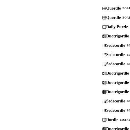
Quordle
BOA
Quordle
BOA
Daily Puzzle
Duotrigordle
Sedecordle
B
Sedecordle
B
Sedecordle
B
Duotrigordle
Duotrigordle
Duotrigordle
Sedecordle
B
Sedecordle
B
Dordle
BOARD
Duotrigordle