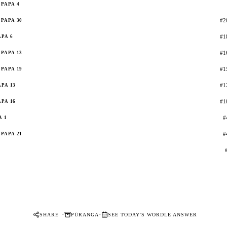
PAPA 4
#2
PAPA 30
#1
APA 6
#1
PAPA 13
#1
PAPA 19
#1
APA 13
#1
APA 16
#
A 1
#
PAPA 21
·
·
SHARE
PŪRANGA
SEE TODAY'S WORDLE ANSWER