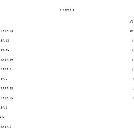
I PUTA I
#1
2
#1
PAPA 23
#
APA 13
#
APA 15
#
PAPA 30
#
PAPA 9
APA 2
PAPA 25
PAPA 25
APA 1
A 5
PAPA 7