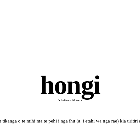
hongi
5 letters
·
Māori
 tikanga o te mihi mā te pēhi i ngā ihu (ā, i ētahi wā ngā rae) kia tiritiri 