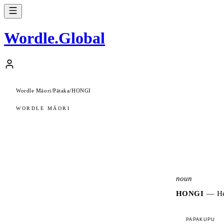
Wordle
.
Global
Wordle Māori
/
Pātaka
/
HONGI
WORDLE MĀORI
noun
HONGI
—
He
PAPAKUPU