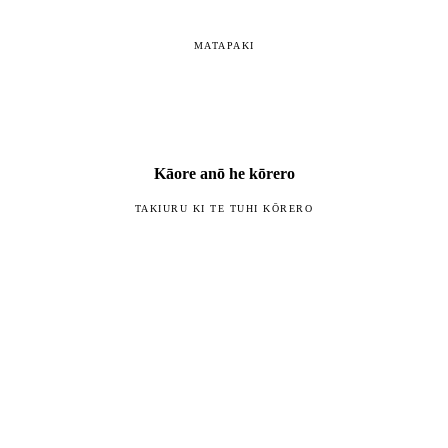
MATAPAKI
Kāore anō he kōrero
TAKIURU KI TE TUHI KŌRERO