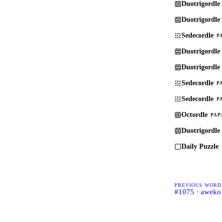
Duotrigordle
Duotrigordle
Sedecordle
P
Duotrigordle
Duotrigordle
Sedecordle
P
Sedecordle
P
Octordle
PAP
Duotrigordle
Daily Puzzle
PREVIOUS WORD
#1075 · aweko