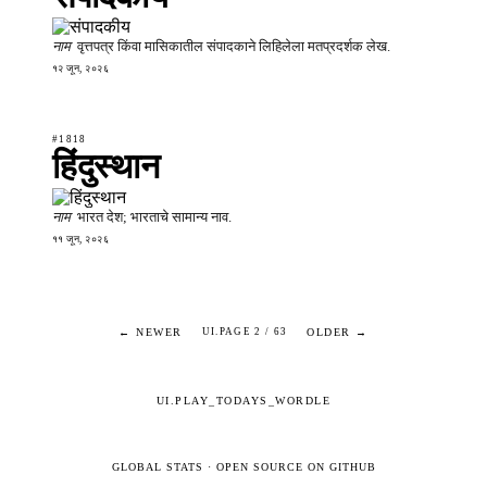
नाम
वृत्तपत्र किंवा मासिकातील संपादकाने लिहिलेला मतप्रदर्शक लेख.
१२ जून, २०२६
#1818
हिंदुस्थान
नाम
भारत देश; भारताचे सामान्य नाव.
११ जून, २०२६
← NEWER
OLDER →
UI.PAGE 2 / 63
UI.PLAY_TODAYS_WORDLE
GLOBAL STATS
·
OPEN SOURCE ON GITHUB