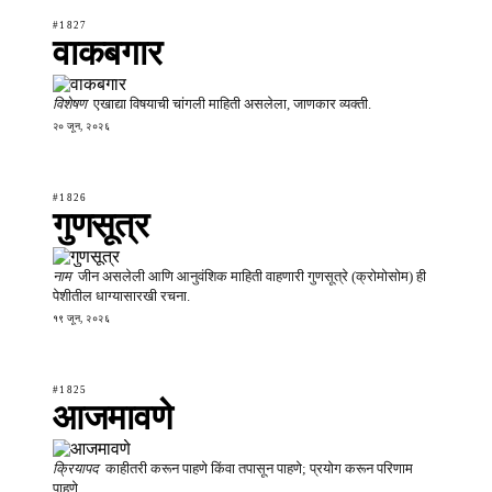
#1827
वाकबगार
विशेषण
एखाद्या विषयाची चांगली माहिती असलेला, जाणकार व्यक्ती.
२० जून, २०२६
#1826
गुणसूत्र
नाम
जीन असलेली आणि आनुवंशिक माहिती वाहणारी गुणसूत्रे (क्रोमोसोम) ही
पेशीतील धाग्यासारखी रचना.
१९ जून, २०२६
#1825
आजमावणे
क्रियापद
काहीतरी करून पाहणे किंवा तपासून पाहणे; प्रयोग करून परिणाम
पाहणे.