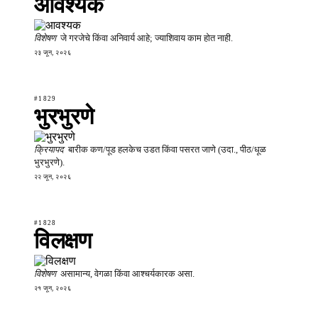
आवश्यक
विशेषण
जे गरजेचे किंवा अनिवार्य आहे; ज्याशिवाय काम होत नाही.
२३ जून, २०२६
#1829
भुरभुरणे
क्रियापद
बारीक कण/पूड हलकेच उडत किंवा पसरत जाणे (उदा., पीठ/धूळ
भुरभुरणे).
२२ जून, २०२६
#1828
विलक्षण
विशेषण
असामान्य, वेगळा किंवा आश्चर्यकारक असा.
२१ जून, २०२६