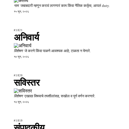
नाम
जबाबदारी म्हणून करावं लागणारं काम किंवा नैतिक कर्तृत्व; आपलं duty.
१५ जून, २०२६
#1821
अनिवार्य
विशेषण
जे करणे किंवा पाळणे आवश्यक आहे; टाळता न येणारे.
१४ जून, २०२६
#1820
सविस्तर
विशेषण
एखाद्या विषयाचे तपशीलांसह, सखोल व पूर्ण वर्णन करणारे.
१३ जून, २०२६
#1819
संपादकीय