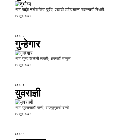
नाम
वाईट नशीब किंवा दुर्दैव; एखादी वाईट घटना घडण्याची स्थिती.
२६ जून, २०२६
#1832
गुन्हेगार
नाम
गुन्हा केलेली व्यक्ती; अपराधी माणूस.
२५ जून, २०२६
#1831
युवराज्ञी
नाम
युवराजाची पत्नी; राजपुत्राची राणी.
२४ जून, २०२६
#1830