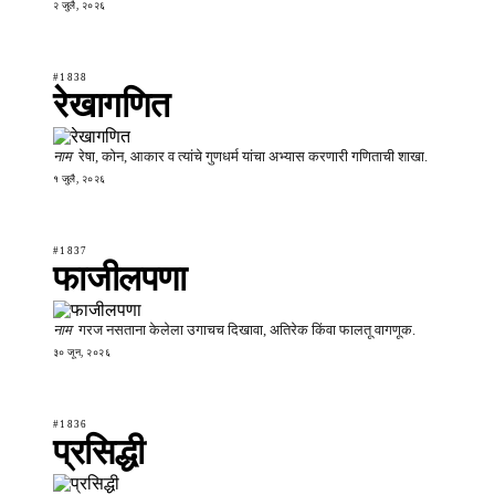
२ जुलै, २०२६
#1838
रेखागणित
नाम
रेषा, कोन, आकार व त्यांचे गुणधर्म यांचा अभ्यास करणारी गणिताची शाखा.
१ जुलै, २०२६
#1837
फाजीलपणा
नाम
गरज नसताना केलेला उगाचच दिखावा, अतिरेक किंवा फालतू वागणूक.
३० जून, २०२६
#1836
प्रसिद्धी