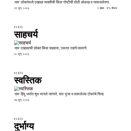
नाम
लोकांमध्ये एखाद्या व्यक्तीची किंवा गोष्टीची मोठी ओळख व नावाजलेपणा.
२९ जून, २०२६
1 खेळा · 0% विजय
#1835
साहचर्य
नाम
एखाद्याची सोबत किंवा सहवास; एकत्र राहणे/वावरणे.
२८ जून, २०२६
#1834
स्वस्तिक
नाम
हिंदू धर्मात शुभ मानले जाणारे, चार भुजा व वाकलेल्या टोकांचे चिन्ह.
२७ जून, २०२६
#1833
दुर्भाग्य