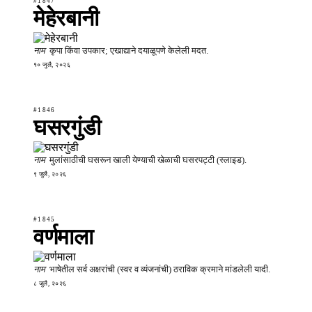
#1847
मेहेरबानी
नाम
कृपा किंवा उपकार; एखाद्याने दयाळूपणे केलेली मदत.
१० जुलै, २०२६
#1846
घसरगुंडी
नाम
मुलांसाठीची घसरून खाली येण्याची खेळाची घसरपट्टी (स्लाइड).
९ जुलै, २०२६
#1845
वर्णमाला
नाम
भाषेतील सर्व अक्षरांची (स्वर व व्यंजनांची) ठराविक क्रमाने मांडलेली यादी.
८ जुलै, २०२६