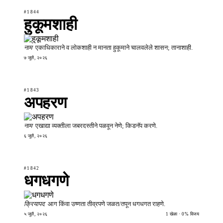
#1844
हुकूमशाही
नाम
एकाधिकाराने व लोकशाही न मानता हुकूमाने चालवलेले शासन; तानाशाही.
७ जुलै, २०२६
#1843
अपहरण
नाम
एखाद्या व्यक्तीला जबरदस्तीने पळवून नेणे; किडनॅप करणे.
६ जुलै, २०२६
#1842
धगधगणे
क्रियापद
आग किंवा उष्णता तीव्रपणे जळत/तपून धगधगत राहणे.
५ जुलै, २०२६
1 खेळा · 0% विजय