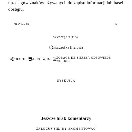
np. ciągów znaków używanych do zapisu informacji lub haseł
dostępu.
SŁOWNIK
WYSTĘPUJE W
Pszczółka literowa
ZOBACZ DZISIEJSZĄ ODPOWIEDŹ
·
·
SHARE
ARCHIWUM
WORDLE
DYSKUSJA
Jeszcze brak komentarzy
ZALOGUJ SIĘ, BY SKOMENTOWAĆ