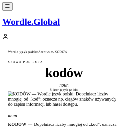
Wordle
.
Global
Wordle język polski
/
Archiwum
/
KODÓW
SŁOWO POD LUPĄ
kodów
noun
5 liter
·
język polski
noun
KODÓW
—
Dopełniacz liczby mnogiej od „kod”; oznacza