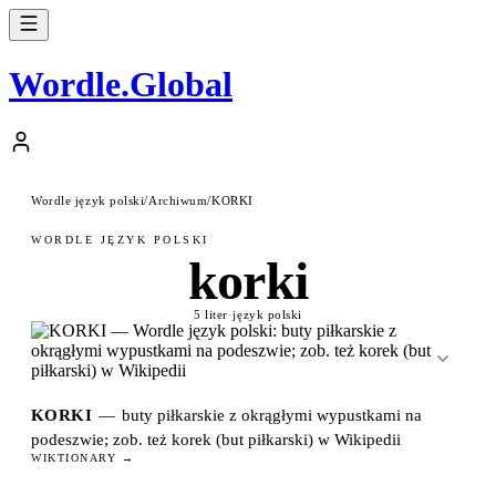
Wordle
.
Global
Wordle język polski
/
Archiwum
/
KORKI
WORDLE JĘZYK POLSKI
korki
5 liter
·
język polski
KORKI
—
buty piłkarskie z okrągłymi wypustkami na
podeszwie; zob. też korek (but piłkarski) w Wikipedii
WIKTIONARY →