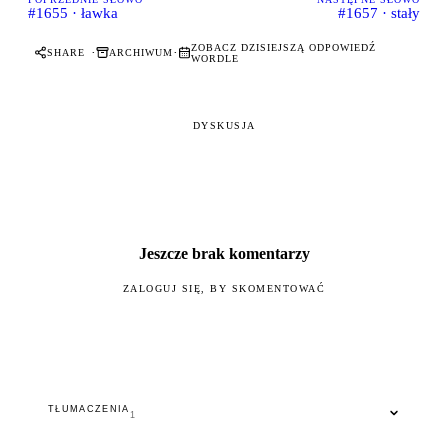
#1655 · ławka
#1657 · stały
ZOBACZ DZISIEJSZĄ ODPOWIEDŹ
·
·
SHARE
ARCHIWUM
WORDLE
DYSKUSJA
Jeszcze brak komentarzy
ZALOGUJ SIĘ, BY SKOMENTOWAĆ
TŁUMACZENIA
1