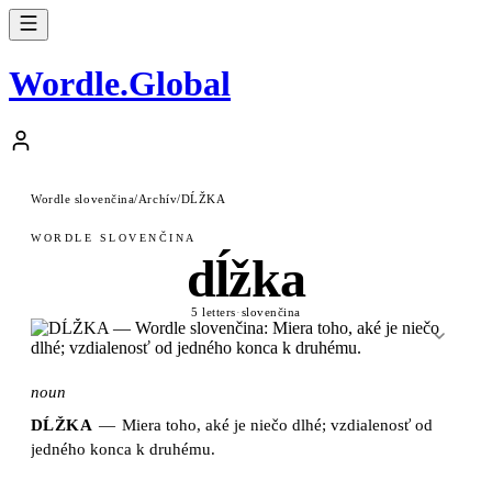
Wordle
.
Global
Wordle slovenčina
/
Archív
/
DĹŽKA
WORDLE SLOVENČINA
dĺžka
5 letters
·
slovenčina
noun
DĹŽKA
—
Miera toho, aké je niečo dlhé; vzdialenosť od
jedného konca k druhému.