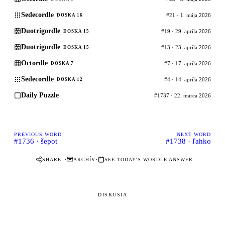
Sedecordle
#21 · 1. mája 2026
DOSKA 16
Duotrigordle
#19 · 29. apríla 2026
DOSKA 15
Duotrigordle
#13 · 23. apríla 2026
DOSKA 15
Octordle
#7 · 17. apríla 2026
DOSKA 7
Sedecordle
#4 · 14. apríla 2026
DOSKA 12
Daily Puzzle
#1737 · 22. marca 2026
PREVIOUS WORD
NEXT WORD
#1736 · šepot
#1738 · ľahko
·
·
SHARE
ARCHÍV
SEE TODAY'S WORDLE ANSWER
DISKUSIA