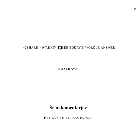
#
·
·
SHARE
ARHIV
SEE TODAY'S WORDLE ANSWER
RAZPRAVA
Še ni komentarjev
PRIJAVI SE ZA KOMENTAR