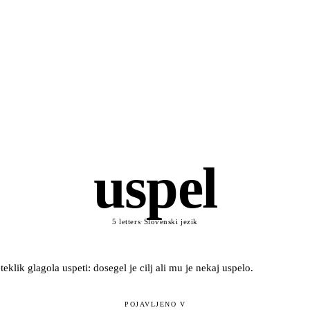
uspel
5 letters
·
Slovenski jezik
teklik glagola uspeti: dosegel je cilj ali mu je nekaj uspelo.
POJAVLJENO V