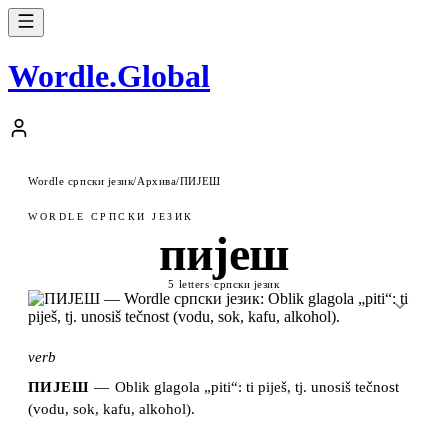
Wordle
.
Global
Wordle српски језик
/
Архива
/
ПИЈЕШ
WORDLE СРПСКИ ЈЕЗИК
пијеш
5 letters
·
српски језик
verb
ПИЈЕШ
—
Oblik glagola „piti“: ti piješ, tj. unosiš tečnost
(vodu, sok, kafu, alkohol).