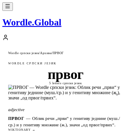
Wordle
.
Global
Wordle српски језик
/
Архива
/
ПРВОГ
WORDLE СРПСКИ ЈЕЗИК
првог
5 letters
·
српски језик
adjective
ПРВОГ
—
Облик речи „први“ у генитиву једнине (муш./
ср.) и у генитиву множине (ж.), значи „од првог/првих“.
WIKTIONARY →