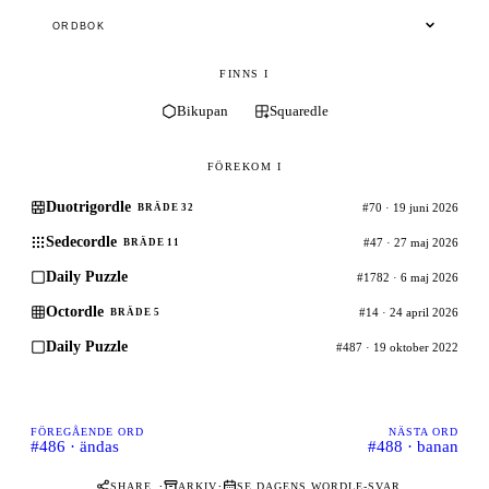
ORDBOK
FINNS I
Bikupan
Squaredle
FÖREKOM I
Duotrigordle
#70 · 19 juni 2026
BRÄDE 32
Sedecordle
#47 · 27 maj 2026
BRÄDE 11
Daily Puzzle
#1782 · 6 maj 2026
Octordle
#14 · 24 april 2026
BRÄDE 5
Daily Puzzle
#487 · 19 oktober 2022
FÖREGÅENDE ORD
NÄSTA ORD
#486 · ändas
#488 · banan
·
·
SHARE
ARKIV
SE DAGENS WORDLE-SVAR