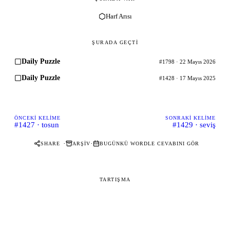
Harf Arısı
ŞURADA GEÇTI
Daily Puzzle
#1798 · 22 Mayıs 2026
Daily Puzzle
#1428 · 17 Mayıs 2025
ÖNCEKI KELIME
SONRAKI KELIME
#1427 · tosun
#1429 · seviş
·
·
SHARE
ARŞIV
BUGÜNKÜ WORDLE CEVABINI GÖR
TARTIŞMA