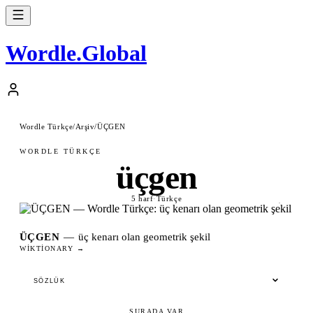
Wordle
.
Global
Wordle Türkçe
/
Arşiv
/
ÜÇGEN
WORDLE TÜRKÇE
üçgen
5 harf
·
Türkçe
ÜÇGEN
—
üç kenarı olan geometrik şekil
WIKTIONARY →
SÖZLÜK
ŞURADA VAR