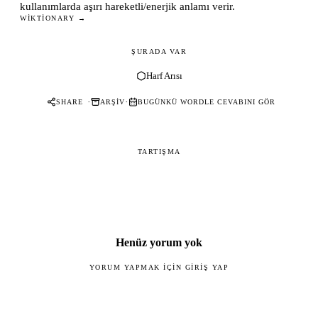
kullanımlarda aşırı hareketli/enerjik anlamı verir.
WIKTIONARY →
ŞURADA VAR
Harf Arısı
·
·
SHARE
ARŞIV
BUGÜNKÜ WORDLE CEVABINI GÖR
TARTIŞMA
Henüz yorum yok
YORUM YAPMAK IÇIN GIRIŞ YAP