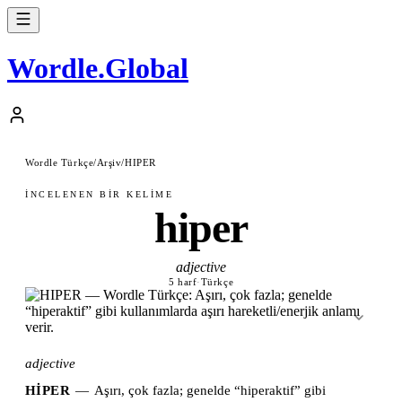
Wordle
.
Global
Wordle Türkçe
/
Arşiv
/
HIPER
İNCELENEN BIR KELIME
hiper
adjective
5 harf
·
Türkçe
adjective
HIPER
—
Aşırı, çok fazla; genelde “hiperaktif” gibi