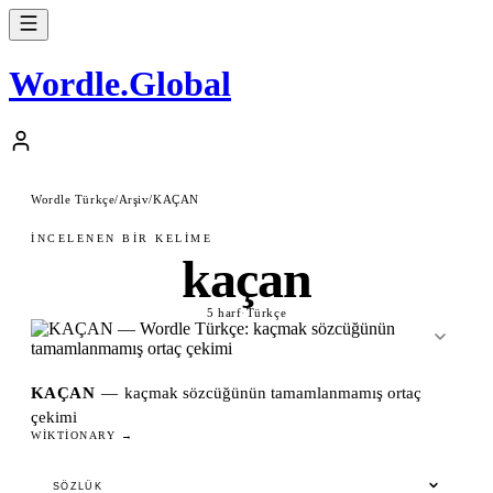
Wordle
.
Global
Wordle Türkçe
/
Arşiv
/
KAÇAN
İNCELENEN BIR KELIME
kaçan
5 harf
·
Türkçe
KAÇAN
—
kaçmak sözcüğünün tamamlanmamış ortaç
çekimi
WIKTIONARY →
SÖZLÜK