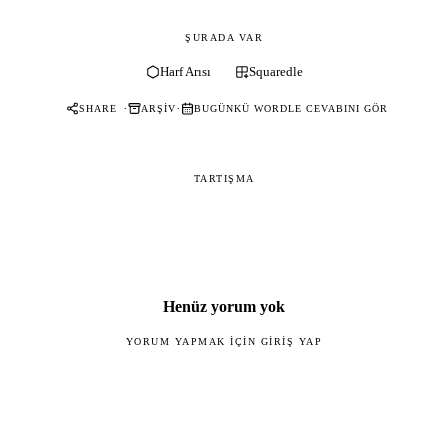
ŞURADA VAR
Harf Arısı
Squaredle
·
·
SHARE
ARŞIV
BUGÜNKÜ WORDLE CEVABINI GÖR
TARTIŞMA
Henüz yorum yok
YORUM YAPMAK IÇIN GIRIŞ YAP