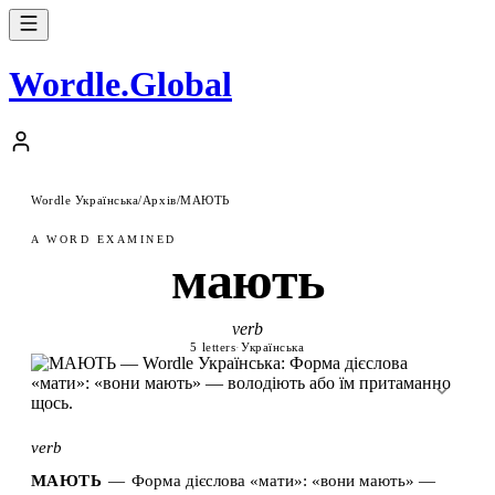
Wordle
.
Global
Wordle Українська
/
Архів
/
МАЮТЬ
A WORD EXAMINED
мають
verb
5 letters
·
Українська
verb
МАЮТЬ
—
Форма дієслова «мати»: «вони мають» —