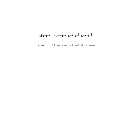
ابھی کوئی تبصرہ نہیں
تبصرہ کرنے کے لیے سائن ان کریں