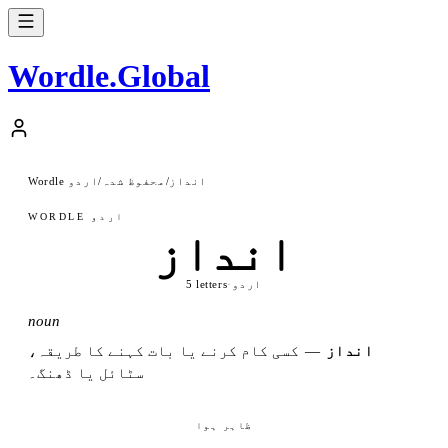
Wordle
.
Global
انداز
/
محفوظ شدہ
/
Wordle اردو
WORDLE اردو
انداز
اردو
·
5 letters
noun
انداز
—
کسی کام کرنے یا بات کہنے کا طریقہ،
سٹائل یا ڈھنگ۔
ظاہر ہوا