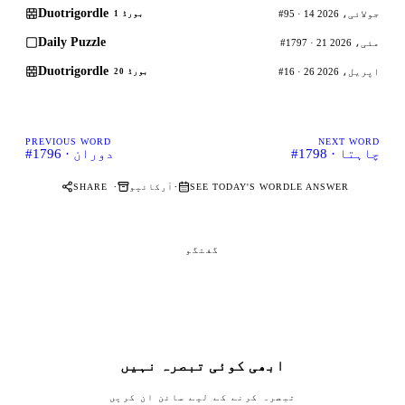
Duotrigordle
#95 · 14 جولائی، 2026
بورڈ 1
Daily Puzzle
#1797 · 21 مئی، 2026
Duotrigordle
#16 · 26 اپریل، 2026
بورڈ 20
PREVIOUS WORD
NEXT WORD
#1798 · چاہتا
#1796 · دوران
·
·
SEE TODAY'S WORDLE ANSWER
آرکائیو
SHARE
گفتگو
ابھی کوئی تبصرہ نہیں
تبصرہ کرنے کے لیے سائن ان کریں