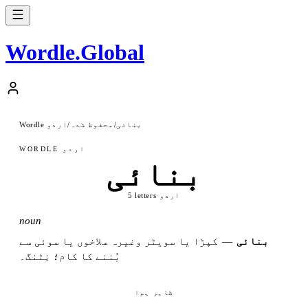
Wordle
.
Global
بنائی
/
محفوظ شدہ
/
Wordle اردو
WORDLE اردو
بنائی
اردو
·
5 letters
noun
بنائی
—
کپڑا یا سویٹر وغیرہ سلاخوں یا سوئی سے
بُننے کا کام؛ نِٹنگ۔
ظاہر ہوا